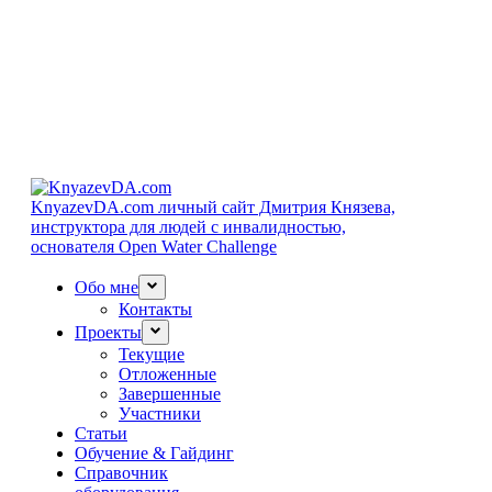
KnyazevDA.com
личный сайт Дмитрия Князева,
инструктора для людей с инвалидностью,
основателя Open Water Challenge
Обо мне
Контакты
Проекты
Текущие
Отложенные
Завершенные
Участники
Статьи
Обучение & Гайдинг
Справочник