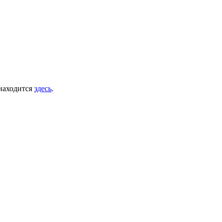
 находится
здесь
.