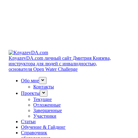
KnyazevDA.com
личный сайт Дмитрия Князева,
инструктора для людей с инвалидностью,
основателя Open Water Challenge
Обо мне
Контакты
Проекты
Текущие
Отложенные
Завершенные
Участники
Статьи
Обучение & Гайдинг
Справочник