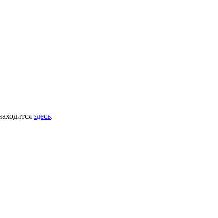
 находится
здесь
.