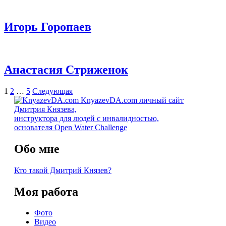
Игорь Горопаев
Анастасия Стриженок
Навигация
Страница
Страница
Страница
Страница
1
2
…
5
Следующая
KnyazevDA.com
личный сайт
по
Дмитрия Князева,
записям
инструктора для людей с инвалидностью,
основателя Open Water Challenge
Обо мне
Кто такой Дмитрий Князев?
Моя работа
Фото
Видео