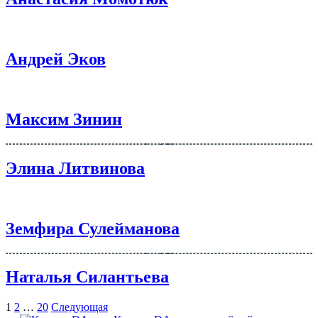
Андрей Эков
Максим Зинин
Элина Литвинова
Земфира Сулейманова
Наталья Силантьева
Навигация
Страница
Страница
Страница
Страница
1
2
…
20
Следующая