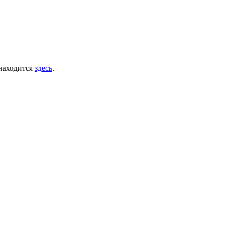
 находится
здесь
.