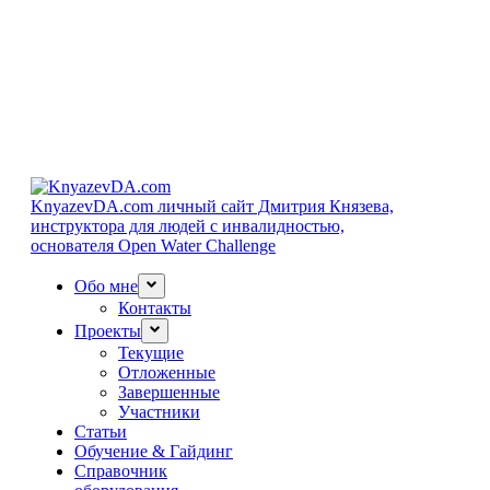
KnyazevDA.com
личный сайт Дмитрия Князева,
инструктора для людей с инвалидностью,
основателя Open Water Challenge
Обо мне
Контакты
Проекты
Текущие
Отложенные
Завершенные
Участники
Статьи
Обучение & Гайдинг
Справочник