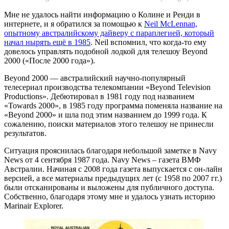
Мне не удалось найти информацию о Колине и Ренди в
интернете, и я обратился за помощью к
Neil McLennan,
опытному австралийскому дайверу с параплегией, который
начал нырять ещё в 1985
. Neil вспомнил, что когда-то ему
довелось управлять подобной лодкой для телешоу Beyond
2000 («После 2000 года»).
Beyond 2000 — австралийский научно-популярный
телесериал производства телекомпании «Beyond Television
Productions». Дебютировал в 1981 году под названием
«Towards 2000», в 1985 году программа поменяла название на
«Beyond 2000» и шла под этим названием до 1999 года. К
сожалению, поиски материалов этого телешоу не принесли
результатов.
Ситуация прояснилась благодаря небольшой заметке в Navy
News от 4 сентября 1987 года. Navy News – газета ВМФ
Австралии. Начиная с 2008 года газета выпускается с он-лайн
версией, а все материалы предыдущих лет (с 1958 по 2007 гг.)
были отсканированы и выложены для публичного доступа.
Собственно, благодаря этому мне и удалось узнать историю
Marinair Explorer.