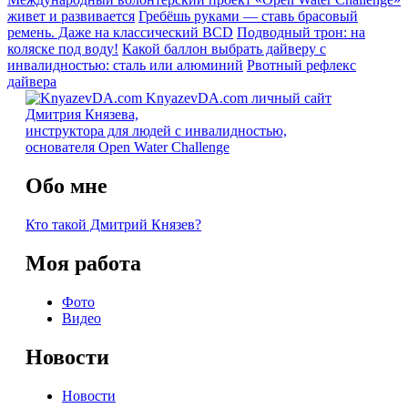
живет и развивается
Гребёшь руками — ставь брасовый
ремень. Даже на классический BCD
Подводный трон: на
коляске под воду!
Какой баллон выбрать дайверу с
инвалидностью: сталь или алюминий
Рвотный рефлекс
дайвера
KnyazevDA.com
личный сайт
Дмитрия Князева,
инструктора для людей с инвалидностью,
основателя Open Water Challenge
Обо мне
Кто такой Дмитрий Князев?
Моя работа
Фото
Видео
Новости
Новости