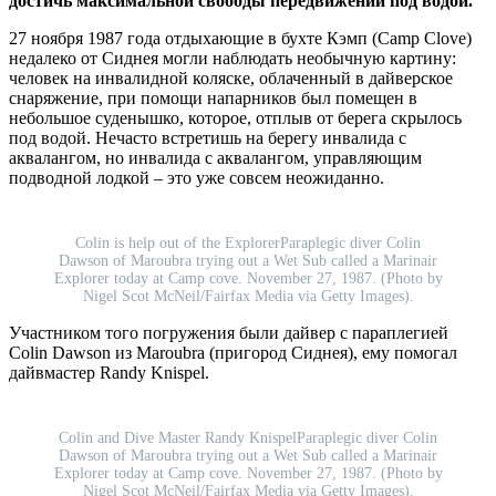
достичь максимальной свободы передвижений под водой.
27 ноября 1987 года отдыхающие в бухте Кэмп (Camp Clove)
недалеко от Сиднея могли наблюдать необычную картину:
человек на инвалидной коляске, облаченный в дайверское
снаряжение, при помощи напарников был помещен в
небольшое суденышко, которое, отплыв от берега скрылось
под водой. Нечасто встретишь на берегу инвалида с
аквалангом, но инвалида с аквалангом, управляющим
подводной лодкой – это уже совсем неожиданно.
Colin is help out of the ExplorerParaplegic diver Colin
Dawson of Maroubra trying out a Wet Sub called a Marinair
Explorer today at Camp cove. November 27, 1987. (Photo by
Nigel Scot McNeil/Fairfax Media via Getty Images).
Участником того погружения были дайвер с параплегией
Colin Dawson из Maroubra (пригород Сиднея), ему помогал
дайвмастер Randy Knispel.
Colin and Dive Master Randy KnispelParaplegic diver Colin
Dawson of Maroubra trying out a Wet Sub called a Marinair
Explorer today at Camp cove. November 27, 1987. (Photo by
Nigel Scot McNeil/Fairfax Media via Getty Images).