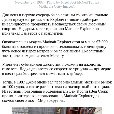
November 27, 1987. (Photo by Nigel Scot McNeil/Fairfax
Media via Getty Images).
Для меня в первую очередь было важным то, что изначально
Джон предусматривал, что Explorer позволит дайверам с
инвалидностью продолжать наслаждаться своим любимым
спортом. Недаром, к тестированию Marinair Explorer он
привлекал дайверов с параплегией.
Окончательная модель Marinair Explorer стоила менее $7’000,
была изготовлена из прочного стекловолокна, имела длину
чуть менее четырех метров и была оснащена 12-вольтным
электрическим двигателем Mercury.
Управляет субмариной джойстик, похожий на джойстик
самолета. Лодка двигается со скоростью три узла — примерно
в шесть раз быстрее, чем может плыть дайвер.
Тогда, в 1987 Джон оценивал первоначальный местный рынок
до 100 судов, а также рассчитывал на экспортный потенциал.
Известный подводный исследователь Бен Кропп (Ben Cropp)
проявил интерес к использованию Marinair Explorer для
съемок своего шоу «Мир вокруг нас».