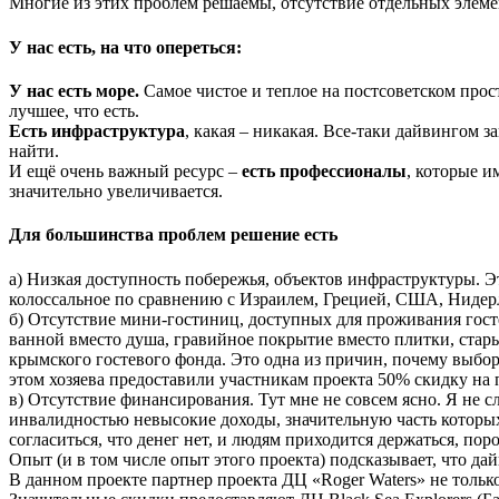
Многие из этих проблем решаемы, отсутствие отдельных элемен
У нас есть, на что опереться:
У
нас есть море.
Самое чистое и теплое на постсоветском прост
лучшее, что есть.
Е
сть инфраструктура
, какая – никакая. Все-таки дайвингом 
найти.
И ещё очень важный ресурс –
есть профессионалы
, которые и
значительно увеличивается.
Для большинства проблем решение есть
а) Низкая доступность побережья, объектов инфраструктуры. 
колоссальное по сравнению с Израилем, Грецией, США, Нидерл
б) Отсутствие мини-гостиниц, доступных для проживания госте
ванной вместо душа, гравийное покрытие вместо плитки, стары
крымского гостевого фонда. Это одна из причин, почему выбор
этом хозяева предоставили участникам проекта 50% скидку на 
в) Отсутствие финансирования. Тут мне не совсем ясно. Я не с
инвалидностью невысокие доходы, значительную часть которых
согласиться, что денег нет, и людям приходится держаться, пор
Опыт (и в том числе опыт этого проекта) подсказывает, что д
В данном проекте партнер проекта ДЦ «Roger Waters» не тольк