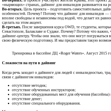
Во-первых.
В проекте участвуют жители Крыма, этот проект дл
«ныряющих» странах, дайвинг для инвалидов развивается на ро
Во-вторых.
Цель проекта – подготовить самостоятельных дайв
особенностей. Почему? Потому что дайвинг для инвалидов — э
вполне свободны и независимы под водой, что делает их равн
сделать на этом акцент.
В-третьих.
После завершения курса OWD, те студенты, которы
Севастополе, Балаклаве и Судаке. Почему? Потому что важно,
дайвинг-центру. Чтобы они знали, что они могут погружаться 
свою физическую подготовку. И мы предоставим такую возмож
Тренировка в бассейне ДЦ «Roger Waters». Август 2015 г
Сложности на пути в дайвинг
Когда речь заходит о дайвинге для людей с инвалидностью, тр
связи с дайвингом инвалидов:
отсутствие методик;
отсутствие обученных инструкторов;
отсутствие оборудованных мест для обучения (бассейны) и
отсутствие денег;
отсутствие специального оборудования.