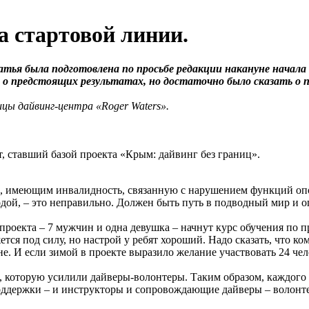
а стартовой линии.
тья была подготовлена по просьбе редакции накануне начала 
 о предстоящих результатах, но достаточно было сказать о п
цы дайвинг-центра «Roger Waters».
т, ставший базой проекта «Крым: дайвинг без границ».
, имеющим инвалидность, связанную с нарушением функций опор
одой, – это неправильно. Должен быть путь в подводный мир и 
роекта – 7 мужчин и одна девушка – начнут курс обучения по про
ся под силу, но настрой у ребят хороший. Надо сказать, что ко
не. И если зимой в проекте выразило желание участвовать 24 че
, которую усилили дайверы-волонтеры. Таким образом, каждого
поддержки – и инструкторы и сопровождающие дайверы – волонте