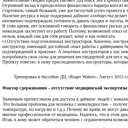
Значительные скидки предоставляют ДЦ Black Sea Explorers (
Огромный вклад в преодолении финансового барьера вносят вол
стартовать, самый большой, уже достигнутый успех проекта в
Наличие ресурса в виде поддержки дайвинг-сообщества делает 
неизменно подтверждали готовность давать скидки и льготы, 
В тоже время, нет оснований говорить о финансовых рисках д
инвалидов захлестнет его работу. Поэтому, возможный отказ о
нельзя, каждый сам для себя решает, кому и как помогать.
г) Отсутствие подготовленных инструкторов. Конечно, инстр
инструктор, имеющий достойный опыт работы с дайверамии без 
подтверждений в практике. А опытных инструкторов у нас нем
попробовать свои силы для решения нестандартной для него за
Проекту повезло: к нему присоединились инструкторы, котор
Тренировка в бассейне ДЦ «Roger Waters». Август 2015 г
Фактор сдерживания – отсутствие медицинской экспертизы
Значимым препятствием для доступа в дайвинг людей с инвали
Это большая проблема для человека с инвалидностью – получи
температуре, по нагрузке и т.д.). Почему же врачи не могут 
мнение профессионалов от медицины. Надеюсь, что в этом диал
Итак, к кому может обратиться человек с ограничением возмож