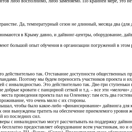
тов либо восполнимо, либо заменяемо. По крайней мере, это не
ранстве. Да, температурный сезон не длинный, месяца два (для 
занимаются в Крыму давно, и дайвинг-центры, оборудование, дайв
меют большой опыт обучения в организации погружений в этом р
Это действительно так. Отставание доступности общественных 
андами. Поэтому мы будем переносить участников проекта и их 
й с инвалидностью. Это действительно так. Две-три ступеньки в
е добрые кровати с панцирной сеткой и т.д. – все эти «мелочи
 места проведения проекта пал на Оленевку: там есть два госте
проживание, что очень мило с их стороны.
лышал, чтобы было какое-либо «финансирование» дайвинга для ко
 они вынуждены тратить на обеспечение приемлемого уровня жиз
ой из последних сил.
айверы с инвалидностью могут рассчитывать на поддержку дайвин
о бесплатно предоставляет оборудование всем участникам, но и 