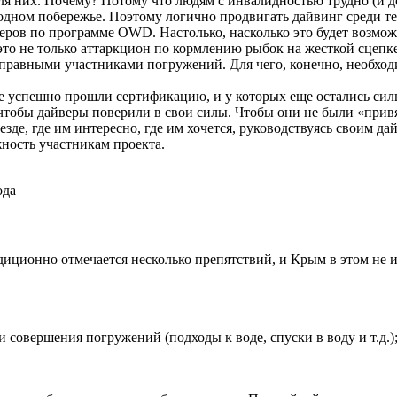
я них. Почему? Потому что людям с инвалидностью трудно (и до
дном побережье. Поэтому логично продвигать дайвинг среди тех
еров по программе OWD. Настолько, насколько это будет возмо
то не только аттаркцион по кормлению рыбок на жесткой сцепк
оправными участниками погружений. Для чего, конечно, необхо
е успешно прошли сертификацию, и у которых еще остались сил
 чтобы дайверы поверили в свои силы. Чтобы они не были «при
везде, где им интересно, где им хочется, руководствуясь своим
ность участникам проекта.
ода
адиционно отмечается несколько препятствий, и Крым в этом не
 совершения погружений (подходы к воде, спуски в воду и т.д.)