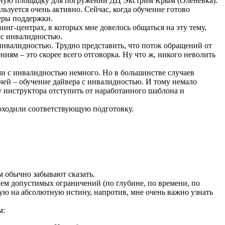
ванную площадку для погружений ДЦ Экстрим Крым (Оленевка).
ьзуется очень активно. Сейчас, когда обучение готово
веры поддержки.
нг-центрах, в которых мне довелось общаться на эту тему,
 с инвалидностью.
инвалидностью. Трудно представить, что поток обращений от
ям – это скорее всего отговорка. Ну что ж, никого неволить
и с инвалидностью немного. Но в большинстве случаев
чей – обучение дайвера с инвалидностью. И тому немало
 инструктора отступить от наработанного шаблона и
роходили соответствующую подготовку.
м обычно забывают сказать.
ием допустимых ограничений (по глубине, по времени, по
дую на абсолютную истину, напротив, мне очень важно узнать
м: