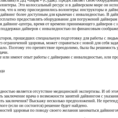
Балаклава) и ДЦ «Варяг» (Судак). Предоставляет свою оборудо
онтеры. Это колоссальный ресурс и в дайверском мире он испол
 том, что к нему присоединились волонтеры: инструкторы и дай
дайвинг более доступным для крымчан с инвалидностью. В дайви
бесплатно предоставлять оборудование для погружений дайверам
ля дайвинг-центра, время от времени принимающего дайверов с 
т поддержки дайверов с инвалидностью по финансовым соображени
укторов, прошедших специальную подготовку для работы с людьм
ограничений здоровья, может справиться с новой для себя зада
ало. Поэтому это препятствие преодолимо, была бы решимость у
дачи.
ые или имеют опыт работы с дайверами с инвалидностью, или п
ода
дностью является отсутствие медицинской экспертизы. И об это
ть заключение врача о возможности занятий дайвингом с указан
давать заключения? Выскажу несколько предположений. Не претен
оге (если он состоится) решение будет найдено.
ностей здоровья по поводу своего желания заниматься дайвинго