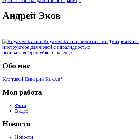
Проект "Пенза: дайвинг без границ"
Андрей Эков
KnyazevDA.com
личный сайт Дмитрия Княз
инструктора для людей с инвалидностью,
основателя Open Water Challenge
Обо мне
Кто такой Дмитрий Князев?
Моя работа
Фото
Видео
Новости
Новости