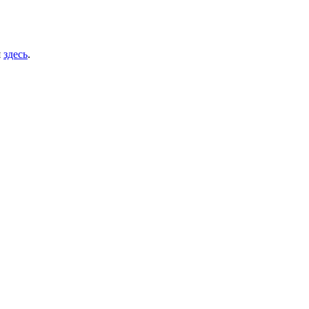
я
здесь
.