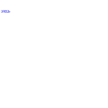
я
здесь
.