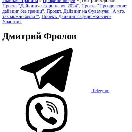
Главная страница
»
Профили людей
»
Дмитрий Фролов
Проект "Дайвинг-сафари на юг 2024"
,
Проект "Преодоление:
дайвинг без границ"
,
Проект. Дайвинг на Фувамула: "А что,
так можно было?"
,
Проект. Дайвинг-сафари «Ковчег»
,
Участник
Дмитрий Фролов
Telegram