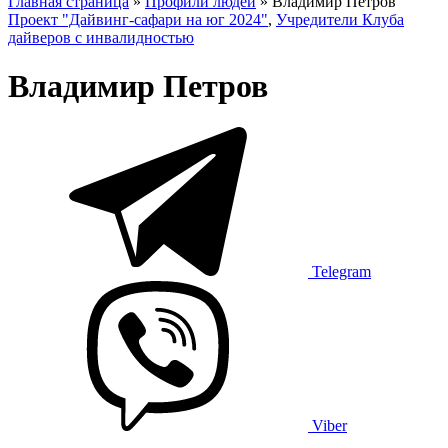
Главная страница
»
Профили людей
»
Владимир Петров
Проект "Дайвинг-сафари на юг 2024"
,
Учредители Клуба
дайверов с инвалидностью
Владимир Петров
Telegram
Viber