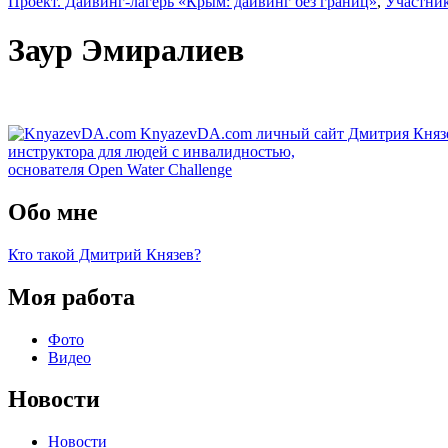
Проект. Дайвинг-лагерь «Крым: дайвинг без границ»
,
Участни
Заур Эмиралиев
KnyazevDA.com
личный сайт Дмитрия Княз
инструктора для людей с инвалидностью,
основателя Open Water Challenge
Обо мне
Кто такой Дмитрий Князев?
Моя работа
Фото
Видео
Новости
Новости