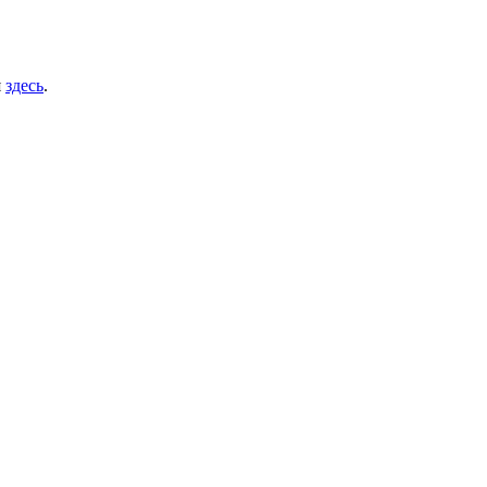
я
здесь
.