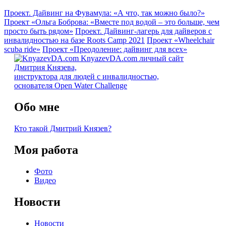
Проект. Дайвинг на Фувамула: «А что, так можно было?»
Проект «Ольга Боброва: «Вместе под водой – это больше, чем
просто быть рядом»
Проект. Дайвинг-лагерь для дайверов с
инвалидностью на базе Roots Camp 2021
Проект «Wheelchair
scuba ride»
Проект «Преодоление: дайвинг для всех»
KnyazevDA.com
личный сайт
Дмитрия Князева,
инструктора для людей с инвалидностью,
основателя Open Water Challenge
Обо мне
Кто такой Дмитрий Князев?
Моя работа
Фото
Видео
Новости
Новости