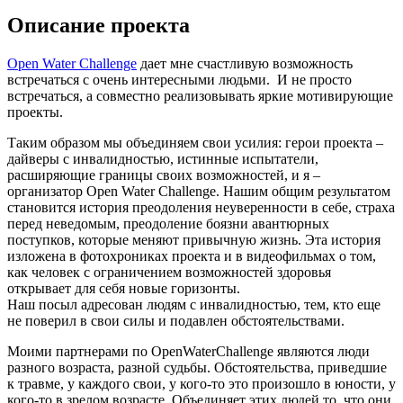
Описание проекта
Open Water Challenge
дает мне счаcтливую возможность
встречаться с очень интересными людьми. И не просто
встречаться, а совместно реализовывать яркие мотивирующие
проекты.
Таким образом мы объединяем свои усилия: герои проекта –
дайверы с инвалидностью, истинные испытатели,
расширяющие границы своих возможностей, и я –
организатор Open Water Challenge. Нашим общим результатом
становится история преодоления неуверенности в себе, страха
перед неведомым, преодоление боязни авантюрных
поступков, которые меняют привычную жизнь. Эта история
изложена в фотохрониках проекта и в видеофильмах о том,
как человек с ограничением возможностей здоровья
открывает для себя новые горизонты.
Наш посыл адресован людям с инвалидностью, тем, кто еще
не поверил в свои силы и подавлен обстоятельствами.
Моими партнерами по OpenWaterChallenge являются люди
разного возраста, разной судьбы. Обстоятельства, приведшие
к травме, у каждого свои, у кого-то это произошло в юности, у
кого-то в зрелом возрасте. Объединяет этих людей то, что они