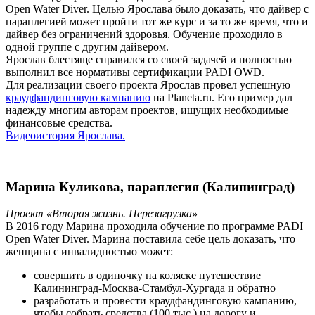
Open Water Diver. Целью Ярослава было доказать, что дайвер с
параплегией может пройти тот же курс и за то же время, что и
дайвер без ограничений здоровья. Обучение проходило в
одной группе с другим дайвером.
Ярослав блестяще справился со своей задачей и полностью
выполнил все нормативы сертификации PADI OWD.
Для реализации своего проекта Ярослав провел успешную
краудфандинговую кампанию
на Planeta.ru. Его пример дал
надежду многим авторам проектов, ищущих необходимые
финансовые средства.
Видеоистория Ярослава.
Марина Куликова, параплегия (Калининград)
Проект «Вторая жизнь. Перезагрузка»
В 2016 году Марина проходила обучение по программе PADI
Open Water Diver. Марина поставила себе цель доказать, что
женщина с инвалидностью может:
совершить в одиночку на коляске путешествие
Калининград-Москва-Стамбул-Хургада и обратно
разработать и провести краудфандинговую кампанию,
чтобы собрать средства (100 тыс.) на дорогу и