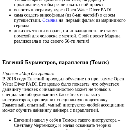
проживание, чтобы реализовать свой проект
освоить программу курса Open Water Diver PADI
сама создать видеофильм (из 8-ми частей!) о своем
путешествии.
Ссылка
на первый фильм из марининого
сериала
доказать что ни возраст, ни инвалидность не станут
помехой для человека с мечтой. Свой проект Марина
реализовала в год своего 50-ти летия!
Евгений Бурмистров, параплегия (Томск)
Проект «Мир без границ»
В 2016 году Евгений проходил обучение по программе Open
Water Diver PADI. Его целью было показать, что обучаться
дайвингу человек с инвалидностью может не только в
специально оборудованных бассейнах и только у
инструкторов, прошедших специальную подготовку.
Грамотный, опытный, умный инструктор любой ассоциации
может обучить дайвингу дайвера с параплегией.
Евгений нашел у себя в Томске такого инструктора –
Светлану Чертенкову, и начал осваивать теорию