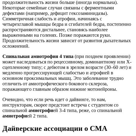
продолжительность жизни больше (иногда нормальна).
Некоторые семейные случаи связаны с ферментными
дефектами (например, дефицит гексозаминидазы).
Симметричная слабость и атрофии, начинаясь с
четырехглавой мышцы бедра и сгибателей бедра, постепенно
распространяются дистальнее, становясь наиболее
выраженными на голенях. Позже поражаются руки.
Продолжительность жизни зависит от развития дыхательных
осложнений.
Спинальная амиотрофия 4 типа
(при позднем проявлении)
может наследоваться по рецессивному, доминантному или Х-
сцепленному типу; с дебютом в зрелом возрасте (30–60 лет) и
медленно прогрессирующей слабостью и атрофией в
основном проксимальных мышц. Это заболевание трудно
отличить от амиотрофического бокового склероза,
поражающего главным образом нижние мотонейроны.
Очевидно, что если речь идет о дайвинге, то нам,
инструкторам, скорее предстоит встреча с студентом со
спинальной
амиотрофи
ей 3-4 типа, реже, со спинальной
амиотрофи
ей 2 типа.
Дайверские ассоциации о СМА