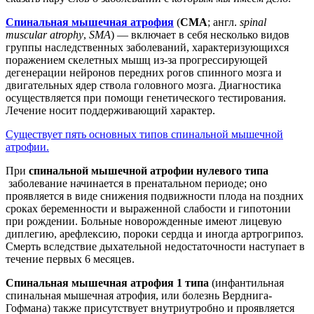
Спинальная мышечная атрофия
(
СМА
; англ.
spinal
muscular atrophy
,
SMA
) — включает в себя несколько видов
группы наследственных заболеваний, характеризующихся
поражением скелетных мышц из-за прогрессирующей
дегенерации нейронов передних рогов спинного мозга и
двигательных ядер ствола головного мозга. Диагностика
осуществляется при помощи генетического тестирования.
Лечение носит поддерживающий характер.
Существует пять основных типов спинальной мышечной
атрофии.
При
спинальной мышечной атрофии нулевого типа
заболевание начинается в пренатальном периоде; оно
проявляется в виде снижения подвижности плода на поздних
сроках беременности и выраженной слабости и гипотонии
при рождении. Больные новорожденные имеют лицевую
диплегию, арефлексию, пороки сердца и иногда артрогрипоз.
Смерть вследствие дыхательной недостаточности наступает в
течение первых 6 месяцев.
Спинальная мышечная атрофия 1 типа
(инфантильная
спинальная мышечная атрофия, или болезнь Верднига-
Гофмана) также присутствует внутриутробно и проявляется