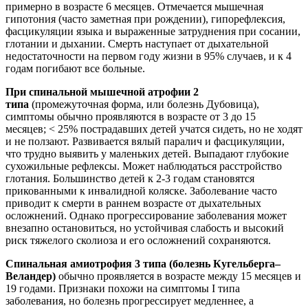
примерно в возрасте 6 месяцев. Отмечается мышечная
гипотония (часто заметная при рождении), гипорефлексия,
фасцикуляции языка и выраженные затруднения при сосании,
глотании и дыхании. Смерть наступает от дыхательной
недостаточности на первом году жизни в 95% случаев, и к 4
годам погибают все больные.
При спинальной мышечной атрофии 2
типа
(промежуточная форма, или болезнь Дубовица),
симптомы обычно проявляются в возрасте от 3 до 15
месяцев; < 25% пострадавших детей учатся сидеть, но не ходят
и не ползают. Развивается вялый паралич и фасцикуляции,
что трудно выявить у маленьких детей. Выпадают глубокие
сухожильные рефлексы. Может наблюдаться расстройство
глотания. Большинство детей к 2-3 годам становятся
прикованными к инвалидной коляске. Заболевание часто
приводит к смерти в раннем возрасте от дыхательных
осложнений. Однако прогрессирование заболевания может
внезапно остановиться, но устойчивая слабость и высокий
риск тяжелого сколиоза и его осложнений сохраняются.
Спинальная амиотрофия 3 типа (болезнь Кугельберга–
Веландер)
обычно проявляется в возрасте между 15 месяцев и
19 годами. Признаки похожи на симптомы I типа
заболевания, но болезнь прогрессирует медленнее, а