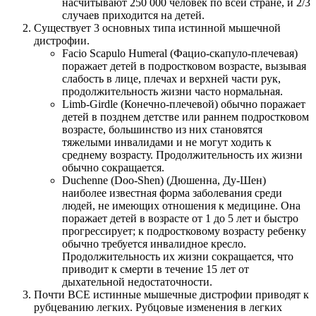
насчитывают 250 000 человек по всей стране, и 2/3
случаев приходится на детей.
Существует 3 основных типа истинной мышечной
дистрофии.
Facio Scapulo Humeral (Фацио-скапуло-плечевая)
поражает детей в подростковом возрасте, вызывая
слабость в лице, плечах и верхней части рук,
продолжительность жизни часто нормальная.
Limb-Girdle (Конечно-плечевой) обычно поражает
детей в позднем детстве или раннем подростковом
возрасте, большинство из них становятся
тяжелыми инвалидами и не могут ходить к
среднему возрасту. Продолжительность их жизни
обычно сокращается.
Duchenne (Doo-Shen) (Дюшенна, Ду-Шен)
наиболее известная форма заболевания среди
людей, не имеющих отношения к медицине. Она
поражает детей в возрасте от 1 до 5 лет и быстро
прогрессирует; к подростковому возрасту ребенку
обычно требуется инвалидное кресло.
Продолжительность их жизни сокращается, что
приводит к смерти в течение 15 лет от
дыхательной недостаточности.
Почти ВСЕ истинные мышечные дистрофии приводят к
рубцеванию легких. Рубцовые изменения в легких