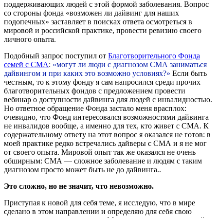
поддерживающих людей с этой формой заболевания. Вопрос
со стороны фонда «возможен ли дайвинг для наших
подопечных» заставляет в поисках ответа осмотреться в
мировой и российской практике, провести ревизию своего
личного опыта.
Подобный запрос поступил от
Благотворительного Фонда
семей с СМА
:
«могут ли люди с диагнозом СМА заниматься
дайвингом и при каких это возможно условиях?»
Если быть
честным, то к этому фонду я сам напросился среди прочих
благотворительных фондов с предложением провести
вебинар о доступности дайвинга для людей с инвалидностью.
Но ответное обращение Фонда застало меня врасплох:
очевидно, что Фонд интересовался возможностями дайвинга
не инвалидов вообще, а именно для тех, кто живет с СМА. К
содержательному ответу на этот вопрос я оказался не готов: в
моей практике редко встречались дайверы с СМА и я не мог
от своего опыта. Мировой опыт так же оказался не очень
обширным: СМА — сложное заболевание и людям с таким
диагнозом просто может быть не до дайвинга..
Это сложно, но не значит, что невозможно.
Приступая к новой для себя теме, я исследую, что в мире
сделано в этом направлении и определяю для себя свою