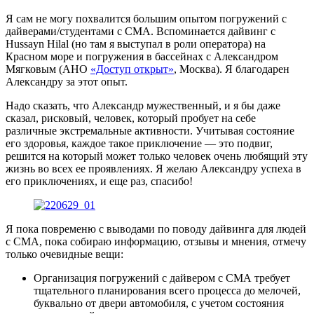
Я сам не могу похвалится большим опытом погружений с
дайверами/студентами с СМА. Вспоминается дайвинг с
Hussayn Hilal (но там я выступал в роли оператора) на
Красном море и погружения в бассейнах с Александром
Мягковым (АНО
«Доступ открыт»
, Москва). Я благодарен
Александру за этот опыт.
Надо сказать, что Александр мужественный, и я бы даже
сказал, рисковый, человек, который пробует на себе
различные экстремальные активности. Учитывая состояние
его здоровья, каждое такое приключение — это подвиг,
решится на который может только человек очень любящий эту
жизнь во всех ее проявлениях. Я желаю Александру успеха в
его приключениях, и еще раз, спасибо!
Я пока повременю с выводами по поводу дайвинга для людей
с СМА, пока собираю информацию, отзывы и мнения, отмечу
только очевидные вещи:
Организация погружений с дайвером с СМА требует
тщательного планирования всего процесса до мелочей,
буквально от двери автомобиля, с учетом состояния