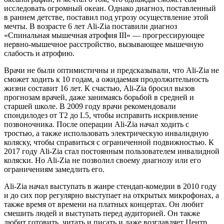
исследовать огромный океан. Однако диагноз, поставленный
в раннем детстве, поставил под угрозу осуществление этой
мечты. В возрасте 6 лет Ali-Zia поставили диагноз
«Спинальная мышечная атрофия III» — прогрессирующее
нервно-мышечное расстройство, вызывающее мышечную
слабость и атрофию.
Врачи не были оптимистичны и предсказывали, что Ali-Zia не
сможет ходить к 10 годам, а ожидаемая продолжительность
жизни составит 16 лет. К счастью, Ali-Zia бросил вызов
прогнозам врачей, даже занимаясь борьбой в средней и
старшей школе. В 2009 году врачи рекомендовали
спондилодез от T2 до L5, чтобы исправить искривление
позвоночника. После операции Ali-Zia начал ходить с
тростью, а также использовать электрическую инвалидную
коляску, чтобы справиться с ограниченной подвижностью. К
2017 году Ali-Zia стал постоянным пользователем инвалидной
коляски. Но Ali-Zia не позволил своему диагнозу или его
ограничениям замедлить его.
Ali-Zia начал выступать в жанре стендап-комедии в 2010 году
и до сих пор регулярно выступает на открытых микрофонах, а
также время от времени на платных концертах. Он любит
смешить людей и выступать перед аудиторией. Он также
любит готовить, читать и писать и даже возглавляет Центр