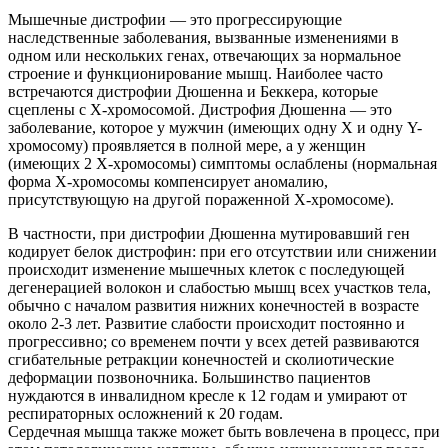
Мышечные дистрофии — это прогрессирующие
наследственные заболевания, вызванные изменениями в
одном или нескольких генах, отвечающих за нормальное
строение и функционирование мышц. Наиболее часто
встречаются дистрофии Дюшенна и Беккера, которые
сцеплены с Х-хромосомой. Дистрофия Дюшенна — это
заболевание, которое у мужчин (имеющих одну Х и одну Y-
хромосому) проявляется в полной мере, а у женщин
(имеющих 2 Х-хромосомы) симптомы ослаблены (нормальная
форма Х-хромосомы компенсирует аномалию,
присутствующую на другой пораженной Х-хромосоме).
В частности, при дистрофии Дюшенна мутировавший ген
кодирует белок дистрофин: при его отсутствии или снижении
происходит изменение мышечных клеток с последующей
дегенерацией волокон и слабостью мышц всех участков тела,
обычно с началом развития нижних конечностей в возрасте
около 2-3 лет. Развитие слабости происходит постоянно и
прогрессивно; со временем почти у всех детей развиваются
сгибательные ретракции конечностей и сколиотические
деформации позвоночника. Большинство пациентов
нуждаются в инвалидном кресле к 12 годам и умирают от
респираторных осложнений к 20 годам.
Сердечная мышца также может быть вовлечена в процесс, при