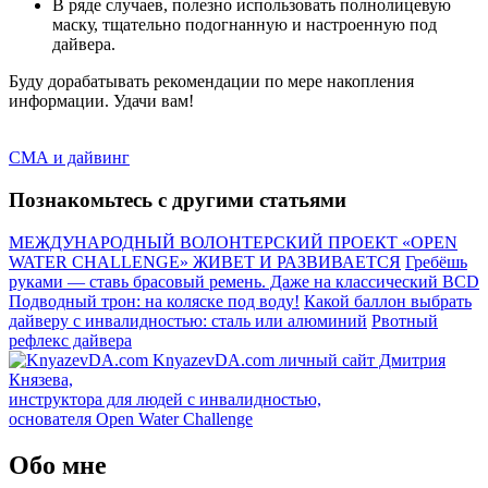
В ряде случаев, полезно использовать полнолицевую
маску, тщательно подогнанную и настроенную под
дайвера.
Буду дорабатывать рекомендации по мере накопления
информации. Удачи вам!
СМА и дайвинг
Познакомьтесь с другими статьями
МЕЖДУНАРОДНЫЙ ВОЛОНТЕРСКИЙ ПРОЕКТ «OPEN
WATER CHALLENGE» ЖИВЕТ И РАЗВИВАЕТСЯ
Гребёшь
руками — ставь брасовый ремень. Даже на классический BCD
Подводный трон: на коляске под воду!
Какой баллон выбрать
дайверу с инвалидностью: сталь или алюминий
Рвотный
рефлекс дайвера
KnyazevDA.com
личный сайт Дмитрия
Князева,
инструктора для людей с инвалидностью,
основателя Open Water Challenge
Обо мне