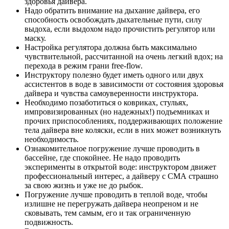
здоровья дайвера.
Надо обратить внимание на дыхание дайвера, его
способность освобождать дыхательные пути, силу
выдоха, если выдохом надо прочистить регулятор или
маску.
Настройка регулятора должна быть максимально
чувствительной, рассчитанной на очень легкий вдох; на
перехода в режим грани free-flow.
Инструктору полезно будет иметь одного или двух
ассистентов в воде в зависимости от состояния здоровья
дайвера и чувства самоуверенности инструктора.
Необходимо позаботиться о ковриках, стульях,
импровизированных (но надежных!) подъемниках и
прочих приспособлениях, поддерживающих положение
тела дайвера вне коляски, если в них может возникнуть
необходимость.
Ознакомительное погружение лучше проводить в
бассейне, где спокойнее. Не надо проводить
эксперименты в открытой воде: инструктором движет
профессиональный интерес, а дайверу с СМА страшно
за свою жизнь и уже не до рыбок.
Погружение лучше проводить в теплой воде, чтобы
излишне не перегружать дайвера неопреном и не
сковывать, тем самым, его и так ограниченную
подвижность.