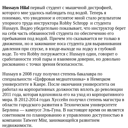
Hussayn Hilal
первый студент с мышечной дистрофией,
которого мне удалось наблюдать под водой. Теперь я
понимаю, что увиденное и отснятое мной стало результатом
упорного труда инструктора Robby Schropp и студента
Hussayn. Видео убедительно показывает, что инструктор берет
на себя часть обязанностей студента по обеспечению его
пребывания под водой. Причем это сказывается не только в
движении, но и зажимание носа студента для выравнивания
давления при спуске, в входе-выходе на лодку в глубокой
воде. То что Robby погружается с Hussayn один, говорит о
сработанности этой пары и взаимном доверии, но довольно
рискованно с точки зрения безопасности.
Hussayn в 2008 году получил степень бакалавра по
специальности «Цифровая медиатехника» в Немецком
университете в Каире. После окончания университета он
работал на корпоративных должностях вплоть до революции
2011 года, которая вдохновила его на уход из корпоративного
мира. В 2012-2014 годах Хуссейн получил степень магистра в
области городского развития в Техническом университете
Берлина — кампусе Эль-Гуна. В настоящее время он является
советником по планированию и управлению доступностью в
компании Tatweer Misr, занимающейся развитием
недвижимости.