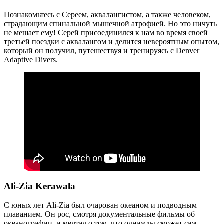
Познакомьтесь с Сереем, аквалангистом, а также человеком,
страдающим спинальной мышечной атрофией. Но это ничуть
не мешает ему! Серей присоединился к нам во время своей
третьей поездки с аквалангом и делится невероятным опытом,
который он получил, путешествуя и тренируясь с Denver
Adaptive Divers.
Ali-Zia Kerawala
С юных лет Ali-Zia был очарован океаном и подводным
плаванием. Он рос, смотря документальные фильмы об
океанографии, и мечтал о том, что однажды сможет сам