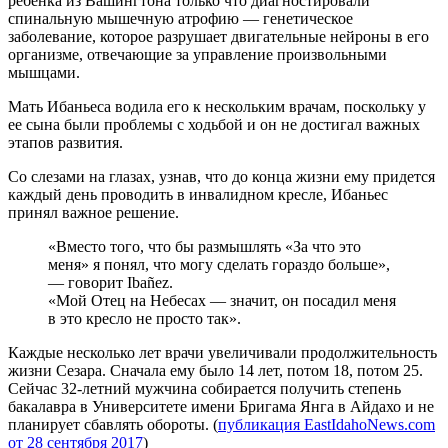
ребенка из Вашингтона только что диагностировали
спинальную мышечную атрофию — генетическое
заболевание, которое разрушает двигательные нейроны в его
организме, отвечающие за управление произвольными
мышцами.
Мать Ибаньеса водила его к нескольким врачам, поскольку у
ее сына были проблемы с ходьбой и он не достигал важных
этапов развития.
Со слезами на глазах, узнав, что до конца жизни ему придется
каждый день проводить в инвалидном кресле, Ибаньес
принял важное решение.
«Вместо того, что бы размышлять «За что это
меня» я понял, что могу сделать гораздо больше»,
— говорит Ibañez.
«Мой Отец на Небесах — значит, он посадил меня
в это кресло не просто так».
Каждые несколько лет врачи увеличивали продолжительность
жизни Сезара. Сначала ему было 14 лет, потом 18, потом 25.
Сейчас 32-летний мужчина собирается получить степень
бакалавра в Университете имени Бригама Янга в Айдахо и не
планирует сбавлять обороты. (
публикация EastIdahoNews.com
от 28 сентября 2017
)