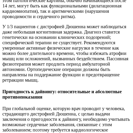
этом патологические картины, обычно начинающиеся после
14 лет, могут быть как функциональными (дилатационная
кардиомиопатия), так и аритмическими (нарушения
проводимости и сердечного ритма).
У 1/3 пациентов с дистрофией Дюшенна может наблюдаться
даже небольшая когнитивная задержка. Диагноз ставится
генетически на основании клинических подозрений;
специфической терапии не существует. Рекомендуются
умеренные активные физические нагрузки в течение как
можно более длительного времени, чтобы избежать атрофии
мышц или осложнений, вызванных бездействием. Пассивная
физиотерапия может продлить период амбулаторной
автономии. Ортопедические операции должны быть
направлены на поддержание функции и предотвращение
ретракции мышц.
Пригодность к дайвингу: относительные и абсолютные
противопоказания
При глобальной оценке, которую врач проводит у человека,
страдающего дистрофией Дюшенна, с целью выдачи
заключения о пригодности к дайвингу, необходимо учитывать
возможные сердечные заболевания, связанные с этим
заболеванием; поэтому требуется кардиологическое