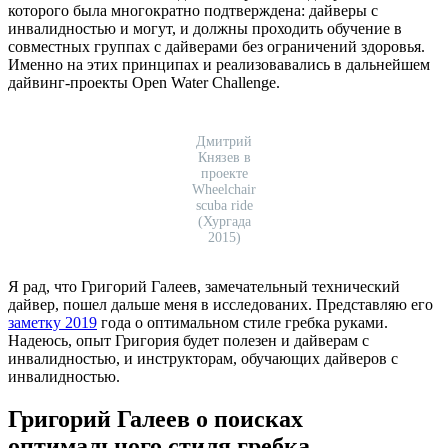
которого была многократно подтверждена: дайверы с
инвалидностью и могут, и должны проходить обучение в
совместных группах с дайверами без ограничений здоровья.
Именно на этих принципах и реализовавались в дальнейшем
дайвинг-проекты Open Water Challenge.
Дмитрий
Князев в
проекте
Wheelchair
scuba ride
(Хургада
2015)
Я рад, что Григорий Галеев, замечательный технический
дайвер, пошел дальше меня в исследованих. Представляю его
заметку 2019
года о оптимальном стиле гребка руками.
Надеюсь, опыт Григория будет полезен и дайверам с
инвалидностью, и инструкторам, обучающих дайверов с
инвалидностью.
Григорий Галеев о поисках
оптимального стиля гребка