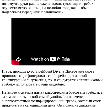
потомучто руки расположены вдоль туловища и гребок
осуществляется кистью, на подобии того, как рыбы
подгребают передними плавниками).
И вот, проходя курс SideMount Diver в Дахабе мне снова
пришлось модифицировать свой гребок для данной
конфигурации снаряжения, т.к. в сайдмаунте «плавничковый
гребок» использовать очень неудобно.
На видео я сначала плыву классическим брасовым гребком, а
затем использую свой самый удобный и наименее
энергозатратный модифицированный гребок, который смог
придумать на сегодняшний день. Он похож на движение