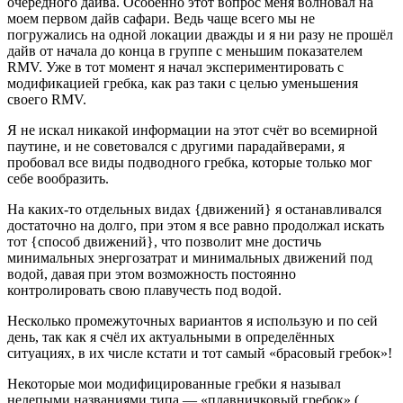
очередного дайва. Особенно этот вопрос меня волновал на
моем первом дайв сафари. Ведь чаще всего мы не
погружались на одной локации дважды и я ни разу не прошёл
дайв от начала до конца в группе с меньшим показателем
RMV. Уже в тот момент я начал экспериментировать с
модификацией гребка, как раз таки с целью уменьшения
своего RMV.
Я не искал никакой информации на этот счёт во всемирной
паутине, и не советовался с другими парадайверами, я
пробовал все виды подводного гребка, которые только мог
себе вообразить.
На каких-то отдельных видах {движений} я останавливался
достаточно на долго, при этом я все равно продолжал искать
тот {способ движений}, что позволит мне достичь
минимальных энергозатрат и минимальных движений под
водой, давая при этом возможность постоянно
контролировать свою плавучесть под водой.
Несколько промежуточных вариантов я использую и по сей
день, так как я счёл их актуальными в определённых
ситуациях, в их числе кстати и тот самый «брасовый гребок»!
Некоторые мои модифицированные гребки я называл
нелепыми названиями типа — «плавничковый гребок» (