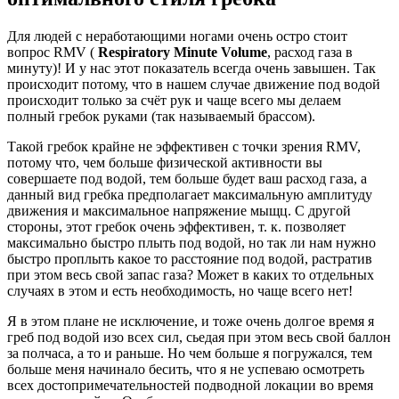
Для людей с неработающими ногами очень остро стоит
вопрос RMV (
Respiratory Minute Volume
, расход газа в
минуту)! И у нас этот показатель всегда очень завышен. Так
происходит потому, что в нашем случае движение под водой
происходит только за счёт рук и чаще всего мы делаем
полный гребок руками (так называемый брассом).
Такой гребок крайне не эффективен с точки зрения RMV,
потому что, чем больше физической активности вы
совершаете под водой, тем больше будет ваш расход газа, а
данный вид гребка предполагает максимальную амплитуду
движения и максимальное напряжение мыщц. С другой
стороны, этот гребок очень эффективен, т. к. позволяет
максимально быстро плыть под водой, но так ли нам нужно
быстро проплыть какое то расстояние под водой, растратив
при этом весь свой запас газа? Может в каких то отдельных
случаях в этом и есть необходимость, но чаще всего нет!
Я в этом плане не исключение, и тоже очень долгое время я
греб под водой изо всех сил, сьедая при этом весь свой баллон
за полчаса, а то и раньше. Но чем больше я погружался, тем
больше меня начинало бесить, что я не успеваю осмотреть
всех достопримечательностей подводной локации во время