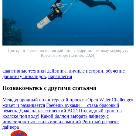
Григорий Галеев во время дайвинг-сафари по южному маршруту
Красного моря (Египет, 2024)
адаптивные техники дайвинга
,
личные истории
,
обучение
дайвингу инвалидов
,
параплегия
Познакомьтесь с другими статьями
Международный волонтерский проект «Open Water Challenge»
живет и развивается
Гребёшь руками — ставь брасовый
ремень. Даже на классический BCD
Подводный трон: на
коляске под воду!
Какой баллон выбрать дайверу с
инвалидностью: сталь или алюминий
Рвотный рефлекс
дайвера