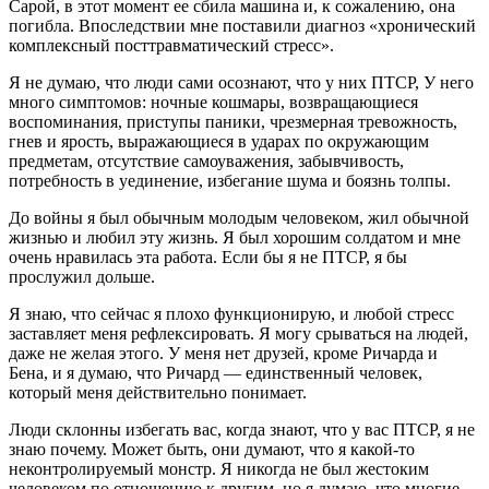
Сарой, в этот момент ее сбила машина и, к сожалению, она
погибла. Впоследствии мне поставили диагноз «хронический
комплексный посттравматический стресс».
Я не думаю, что люди сами осознают, что у них ПТСР, У него
много симптомов: ночные кошмары, возвращающиеся
воспоминания, приступы паники, чрезмерная тревожность,
гнев и ярость, выражающиеся в ударах по окружающим
предметам, отсутствие самоуважения, забывчивость,
потребность в уединение, избегание шума и боязнь толпы.
До войны я был обычным молодым человеком, жил обычной
жизнью и любил эту жизнь. Я был хорошим солдатом и мне
очень нравилась эта работа. Если бы я не ПТСР, я бы
прослужил дольше.
Я знаю, что сейчас я плохо функционирую, и любой стресс
заставляет меня рефлексировать. Я могу срываться на людей,
даже не желая этого. У меня нет друзей, кроме Ричарда и
Бена, и я думаю, что Ричард — единственный человек,
который меня действительно понимает.
Люди склонны избегать вас, когда знают, что у вас ПТСР, я не
знаю почему. Может быть, они думают, что я какой-то
неконтролируемый монстр. Я никогда не был жестоким
человеком по отношению к другим, но я думаю, что многие