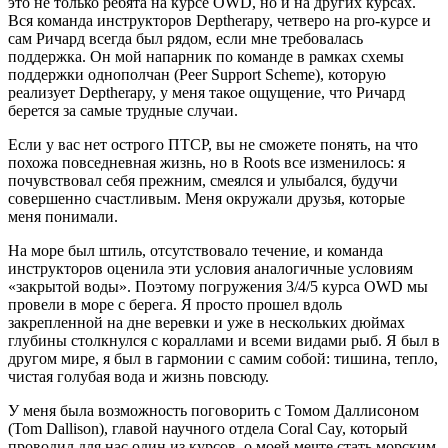
это не только ребята на курсе OWD, но и на других курсах.
Вся команда инструкторов Deptherapy, четверо на pro-курсе и
сам Ричард всегда был рядом, если мне требовалась
поддержка. Он мой напарник по команде в рамках схемы
поддержки однополчан (Peer Support Scheme), которую
реализует Deptherapy, у меня такое ощущение, что Ричард
берется за самые трудные случаи.
Если у вас нет острого ПТСР, вы не сможете понять, на что
похожа повседневная жизнь, но в Roots все изменилось: я
почувствовал себя прежним, смеялся и улыбался, будучи
совершенно счастливым. Меня окружали друзья, которые
меня понимали.
На море был штиль, отсутствовало течение, и команда
инструкторов оценила эти условия аналогичные условиям
«закрытой воды». Поэтому погружения 3/4/5 курса OWD мы
провели в море с берега. Я просто прошел вдоль
закрепленной на дне веревки и уже в нескольких дюймах
глубины столкнулся с кораллами и всеми видами рыб. Я был в
другом мире, я был в гармонии с самим собой: тишина, тепло,
чистая голубая вода и жизнь повсюду.
У меня была возможность поговорить с Томом Даллисоном
(Tom Dallison), главой научного отдела Coral Cay, который
проводил для нас один из курсов, о моей мечте стать морским