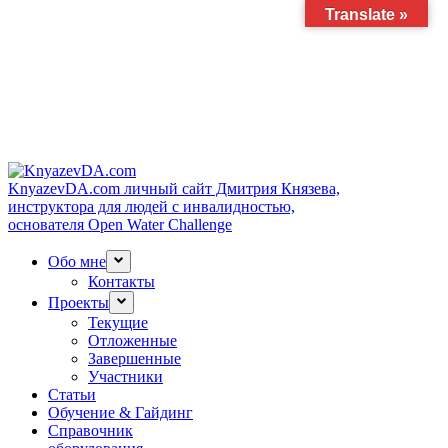
Translate »
KnyazevDA.com
личный сайт Дмитрия Князева,
инструктора для людей с инвалидностью,
основателя Open Water Challenge
Обо мне
Контакты
Проекты
Текущие
Отложенные
Завершенные
Участники
Статьи
Обучение & Гайдинг
Справочник