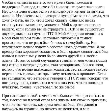
Чтобы я написать все это, мне нужна была помощь и
поддержка Ричарда, иначе я бы никогда не сумел закончить.
Изо дня в день я смотрел на написанное и не мог двинуться
дальше. Изложение моей истории пугало меня: я понимал, что
хочу сказать, но то, что я хотел сказать, означало вновь
столкнуться с моими «демонами». Мой мир отличается от
вашего, если только вы не страдаете ПТСР, и не существует
двух одинаковых случаев ПТСР. Мой мир до экспедиции в
Roots был миром тьмы, настолько глубокой и темной
пропастью, что не раз я был близок к самоубийству. Вы
утрачиваете всякое чувство собственного достоинства. Я же
прежде был хорошим солдатом, я был гордым солдатом; я был
живым и веселым: у меня было много друзей и я любил
жизнь. Потом со мной случились травмы, и моя жизнь пошла
под откос: я потерял друзей, стал затворником; боялся ночи,
потому что ночью приходили кошмары, заставляющие заново
переживать травмы, которые хочу оставить в прошлом. Если
вы услышите, что ветераны говорят о ПТСР: они говорят, что
они разрушены, сломлены в что в них есть что-то плохое; я
чувствую, точнее, чувствовал, то же самое.
При написании этой заметки мне было сложно рассказать о
том, насколько плохой стала моя жизнь, так сложно признать,
что я не тот человек, которым некогда был. Уже давно я
нахожусь на терапии, но ничего не меняется, и мне