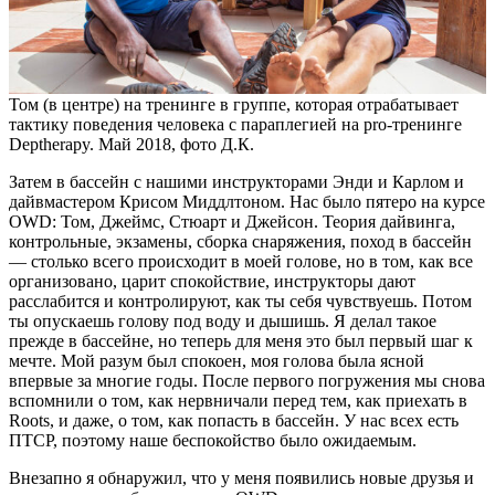
Том (в центре) на тренинге в группе, которая отрабатывает
тактику поведения человека с параплегией на pro-тренинге
Deptherapy. Май 2018, фото Д.К.
Затем в бассейн с нашими инструкторами Энди и Карлом и
дайвмастером Крисом Миддлтоном. Нас было пятеро на курсе
OWD: Том, Джеймс, Стюарт и Джейсон. Теория дайвинга,
контрольные, экзамены, сборка снаряжения, поход в бассейн
— столько всего происходит в моей голове, но в том, как все
организовано, царит спокойствие, инструкторы дают
расслабится и контролируют, как ты себя чувствуешь. Потом
ты опускаешь голову под воду и дышишь. Я делал такое
прежде в бассейне, но теперь для меня это был первый шаг к
мечте. Мой разум был спокоен, моя голова была ясной
впервые за многие годы. После первого погружения мы снова
вспомнили о том, как нервничали перед тем, как приехать в
Roots, и даже, о том, как попасть в бассейн. У нас всех есть
ПТСР, поэтому наше беспокойство было ожидаемым.
Внезапно я обнаружил, что у меня появились новые друзья и