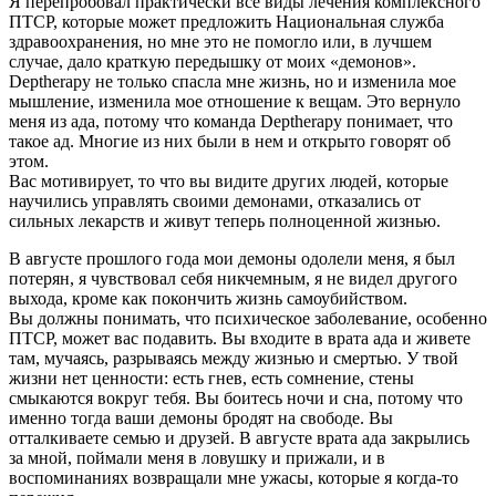
Я перепробовал практически все виды лечения комплексного
ПТСР, которые может предложить Национальная служба
здравоохранения, но мне это не помогло или, в лучшем
случае, дало краткую передышку от моих «демонов».
Deptherapy не только спасла мне жизнь, но и изменила мое
мышление, изменила мое отношение к вещам. Это вернуло
меня из ада, потому что команда Deptherapy понимает, что
такое ад. Многие из них были в нем и открыто говорят об
этом.
Вас мотивирует, то что вы видите других людей, которые
научились управлять своими демонами, отказались от
сильных лекарств и живут теперь полноценной жизнью.
В августе прошлого года мои демоны одолели меня, я был
потерян, я чувствовал себя никчемным, я не видел другого
выхода, кроме как покончить жизнь самоубийством.
Вы должны понимать, что психическое заболевание, особенно
ПТСР, может вас подавить. Вы входите в врата ада и живете
там, мучаясь, разрываясь между жизнью и смертью. У твой
жизни нет ценности: есть гнев, есть сомнение, стены
смыкаются вокруг тебя. Вы боитесь ночи и сна, потому что
именно тогда ваши демоны бродят на свободе. Вы
отталкиваете семью и друзей. В августе врата ада закрылись
за мной, поймали меня в ловушку и прижали, и в
воспоминаниях возвращали мне ужасы, которые я когда-то