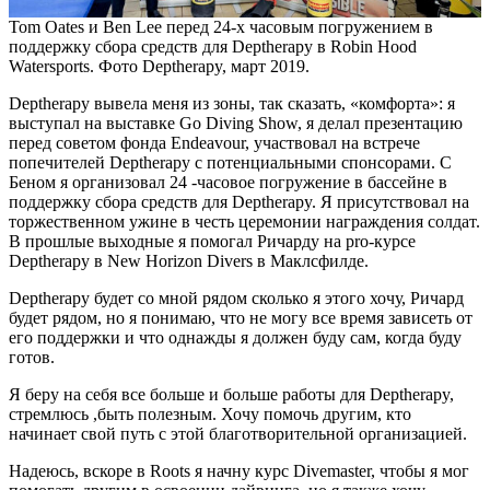
Tom Oates и Ben Lee перед 24-х часовым погружением в
поддержку сбора средств для Deptherapy в Robin Hood
Watersports. Фото Deptherapy, март 2019.
Deptherapy вывела меня из зоны, так сказать, «комфорта»: я
выступал на выставке Go Diving Show, я делал презентацию
перед советом фонда Endeavour, участвовал на встрече
попечителей Deptherapy с потенциальными спонсорами. С
Беном я организовал 24 -часовое погружение в бассейне в
поддержку сбора средств для Deptherapy. Я присутствовал на
торжественном ужине в честь церемонии награждения солдат.
В прошлые выходные я помогал Ричарду на pro-курсе
Deptherapy в New Horizon Divers в Маклсфилде.
Deptherapy будет со мной рядом сколько я этого хочу, Ричард
будет рядом, но я понимаю, что не могу все время зависеть от
его поддержки и что однажды я должен буду сам, когда буду
готов.
Я беру на себя все больше и больше работы для Deptherapy,
стремлюсь ,быть полезным. Хочу помочь другим, кто
начинает свой путь с этой благотворительной организацией.
Надеюсь, вскоре в Roots я начну курс Divemaster, чтобы я мог