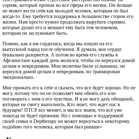
сорняк, который проник во все сферы его жизни. Он больше
не может вести себя как молодой человек, которым он был
когда-то. Ему требуется поддержка в большинстве сторон его
жизни. Нам просто нужно продолжать вырубать сорняки,
которые душат его и мешают ему быть тем человеком,
которым он заслуживает быть.
Помню, как я им гордилась, когда мы пошли на его
выпускной парад после обучения. Я думала, мое сердце
буквально разорвется. А потом во время его службы в
Афганистане каждый день молился, чтобы он вернулся домой
целым и невредимым. Мои молитвы были услышаны, он
вернулся домой целым и невредимым, но травмирован
эмоционально.
Мне прижать его к себе и сказать, что все будет хорошо. Но не
могу, потому что он не позволяет мне обнять его или
поговорить с ним о его чувствах. И я не могу дать обещаний,
которые не смогу выполнить. Кто знает, что ждет нас в
будущем? ПТСР все меняет, и мы все знаем, что всё уже
никогда не будет прежним. Но с помощью и поддержкой
своей семьи и Deptherapy он может вернуться к некоторому
подобию того человека, которым был раньше»