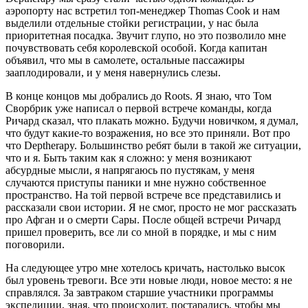
аэропорту нас встретил топ-менеджер Thomas Cook и нам
выделили отдельные стойки регистрации, у нас была
приоритетная посадка. Звучит глупо, но это позволило мне
почувствовать себя королевской особой. Когда капитан
объявил, что мы в самолете, остальные пассажиры
зааплодировали, и у меня навернулись слезы.
В конце концов мы добрались до Roots. Я знаю, что Том
Сворбрик уже написал о первой встрече команды, когда
Ричард сказал, что плакать можно. Будучи новичком, я думал,
что будут какие-то возражения, но все это приняли. Вот про
что Deptherapy. Большинство ребят были в такой же ситуации,
что и я. Быть таким как я сложно: у меня возникают
абсурдные мысли, я напрягаюсь по пустякам, у меня
случаются приступы паники и мне нужно собственное
пространство. На той первой встрече все представились и
рассказали свои истории. Я не смог, просто не мог рассказать
про Афган и о смерти Сары. После общей встречи Ричард
пришел проверить, все ли со мной в порядке, и мы с ним
поговорили.
На следующее утро мне хотелось кричать, настолько высок
был уровень тревоги. Все эти новые люди, новое место: я не
справлялся. За завтраком старшие участники программы
экспедиции, зная, что происходит, постарались, чтобы мы