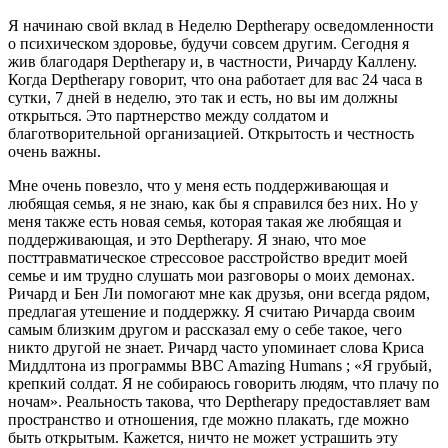
Я начинаю свой вклад в Неделю Deptherapy осведомленности
о психическом здоровье, будучи совсем другим. Сегодня я
жив благодаря Deptherapy и, в частности, Ричарду Каллену.
Когда Deptherapy говорит, что она работает для вас 24 часа в
сутки, 7 дней в неделю, это так и есть, но вы им должны
открыться. Это партнерство между солдатом и
благотворительной организацией. Открытость и честность
очень важны.
Мне очень повезло, что у меня есть поддерживающая и
любящая семья, я не знаю, как бы я справился без них. Но у
меня также есть новая семья, которая такая же любящая и
поддерживающая, и это Deptherapy. Я знаю, что мое
посттравматическое стрессовое расстройство вредит моей
семье и им трудно слушать мои разговоры о моих демонах.
Ричард и Бен Ли помогают мне как друзья, они всегда рядом,
предлагая утешение и поддержку. Я считаю Ричарда своим
самым близким другом и рассказал ему о себе такое, чего
никто другой не знает. Ричард часто упоминает слова Криса
Миддлтона из программы BBC Amazing Humans ; «Я грубый,
крепкий солдат. Я не собираюсь говорить людям, что плачу по
ночам». Реальность такова, что Deptherapy предоставляет вам
пространство и отношения, где можно плакать, где можно
быть открытым. Кажется, ничто не может устрашить эту