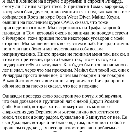
Я был в Лондоне на встрече с друзьями и спросил Ричарда,
смогу ли я с ним встретиться. Я пригласил Тома Сварбрика, с
которым я был дружен, присоединиться к нам, так как он тоже
собирался в Roots на курс Open Water Diver. Майкл Хоули,
бывший на последнем курсе OWD, сказал, что тоже
присоединится к нам. Мы встретились на Трафальгарской
площади, и Том, который очень нервничал по поводу встречи
с Ричардом, тоже пришел после некоторых уговоров с моей
стороны. Мы зашли выпить кофе, затем в паб. Ричард отлично
понимал нас обоих и мы чувствовали себя весьма
непринужденно. Никто прежде не понимал меня так, как он, в
этом нет претензии, просто бывает так, что есть тот, кто
поддержит тебя и выслушает. Как будто бы он знал нас много
лет и знал, через что мы проходим. Майкл был такой же, они с
Ричардом просто знали все, о чем мы говорим и не говорим.
В какой-то момент я внезапно занервничал и Ричард просто
обнял меня за плечо и сказал, что все в порядке.
Однажды проверяя свою электронную почту, я обнаружил,
что был добавлен в групповой чат с некой Джули Романи
(Julie Romani), которая хотела пожертвовать комплект
снаряжения для Deptherapy и хотела лично встретиться со
мной, так как я живу рядом, буквально в 5 минутах от нее. Ее
сын Джордан, который не был солдатом, покончил с собой в
прошлом году, когда у него диагностировали проблемы с