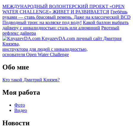
МЕЖДУНАРОДНЫЙ ВОЛОНТЕРСКИЙ ПРОЕКТ «OPEN
WATER CHALLENGE» ЖИВЕТ И РАЗВИВАЕТСЯ
Гребёшь
руками — ставь брасовый ремень. Даже на классический BCD
Подводный трон: на коляске под воду!
Какой баллон выбрать
дайверу с инвалидностью: сталь или алюминий
Рвотный
рефлекс дайвера
KnyazevDA.com
личный сайт Дмитрия
Князева,
инструктора для людей с инвалидностью,
основателя Open Water Challenge
Обо мне
Кто такой Дмитрий Князев?
Моя работа
Фото
Видео
Новости