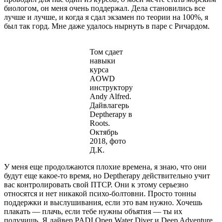
биологом, он меня очень поддержал. Дела становились все
лучше и лучше, и когда я сдал экзамен по теории на 100%, я
был так горд. Мне даже удалось нырнуть в паре с Ричардом.
Том сдает
навыки
курса
AOWD
инструктору
Andy Alfred.
Дайвлагерь
Deptherapy в
Roots.
Октябрь
2018, фото
Д.К.
У меня еще продолжаются плохие времена, я знаю, что они
будут еще какое-то время, но Deptherapy действительно учит
вас контролировать свой ПТСР. Они к этому серьезно
относятся и нет никакой психо-болтовни. Просто тонны
поддержки и выслушивания, если это вам нужно. Хочешь
плакать — плачь, если тебе нужны объятия — ты их
получишь. Я дайвер PADI Open Water Diver и Deep Adventure