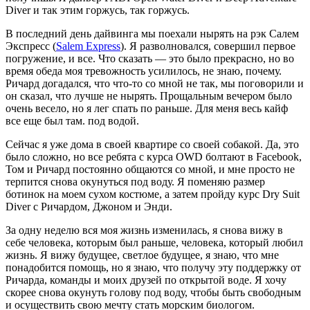
Diver и так этим горжусь, так горжусь.
В последний день дайвинга мы поехали нырять на рэк Салем
Экспресс (
Salem Express
). Я разволновался, совершил первое
погружение, и все. Что сказать — это было прекрасно, но во
время обеда моя тревожность усилилось, не знаю, почему.
Ричард догадался, что что-то со мной не так, мы поговорили и
он сказал, что лучше не нырять. Прощальным вечером было
очень весело, но я лег спать по раньше. Для меня весь кайф
все еще был там. под водой.
Сейчас я уже дома в своей квартире со своей собакой. Да, это
было сложно, но все ребята с курса OWD болтают в Facebook,
Том и Ричард постоянно общаются со мной, и мне просто не
терпится снова окунуться под воду. Я поменяю размер
ботинок на моем сухом костюме, а затем пройду курс Dry Suit
Diver с Ричардом, Джоном и Энди.
За одну неделю вся моя жизнь изменилась, я снова вижу в
себе человека, которым был раньше, человека, который любил
жизнь. Я вижу будущее, светлое будущее, я знаю, что мне
понадобится помощь, но я знаю, что получу эту поддержку от
Ричарда, команды и моих друзей по открытой воде. Я хочу
скорее снова окунуть голову под воду, чтобы быть свободным
и осуществить свою мечту стать морским биологом.