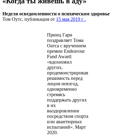
«Когда ты живешь в аду»
Неделя осведомленности о психическом здоровье
Том Оутс, публикация от
15 мая 2019 г .
Принц Гари
поздравляет Тома
Оатса с вручением
премии Endeavour
Fund Award:
«вдохновил
других,
продемонстрировав
решимость перед
лицом невзгод,
одновременно
стремясь
поддержать других
в их
выздоровлении
посредством спорта
или авантюрных
испытаний». Март
2020.