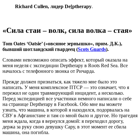
Richard Cullen, лидер De[ptherapy
.
«Сила стаи – волк, сила волка – стая»
Tom Oates ‘Oatsie’ («овсяное зернышко», прим. Д.К.),
бывший шотландский гвардеец (
Scots Guards
).
Словами невозможно описать эффект, который оказала на
меня неделя с экспедиции Deptherapy в Roots Red Sea. Все
началось с телефонного звонка от Ричарда.
Прежде должен признаться, как тяжело мне было это
написать. У меня комплексное ПТСР — это означает, что я
пережил не один травмирующий инцидент, а несколько.
Перед экспедицией все участники немного написали о себе
на странице Deptherapy в Facebook. Обо мне вы можете
узнать, что машина, в которой я находился, подорвалась на
СВУ в Афганистане и там со мной было и другое. Но трагедия
меня ждала, когда я вернулся домой: я переходил дорогу,
держа за руку свою девушку Сару, в этот момент ее сбила
машина, она погибла.