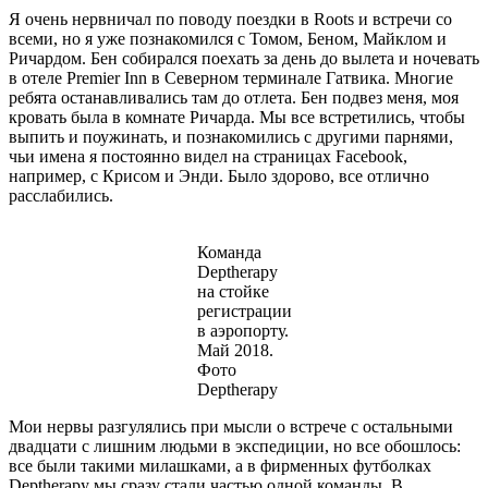
Я очень нервничал по поводу поездки в Roots и встречи со
всеми, но я уже познакомился с Томом, Беном, Майклом и
Ричардом. Бен собирался поехать за день до вылета и ночевать
в отеле Premier Inn в Северном терминале Гатвика. Многие
ребята останавливались там до отлета. Бен подвез меня, моя
кровать была в комнате Ричарда. Мы все встретились, чтобы
выпить и поужинать, и познакомились с другими парнями,
чьи имена я постоянно видел на страницах Facebook,
например, с Крисом и Энди. Было здорово, все отлично
расслабились.
Команда
Deptherapy
на стойке
регистрации
в аэропорту.
Май 2018.
Фото
Deptherapy
Мои нервы разгулялись при мысли о встрече с остальными
двадцати с лишним людьми в экспедиции, но все обошлось:
все были такими милашками, а в фирменных футболках
Deptherapy мы сразу стали частью одной команды. В