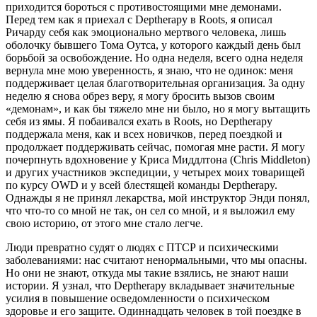
приходится бороться с противостоящими мне демонами.
Перед тем как я приехал с Deptherapy в Roots, я описал
Ричарду себя как эмоционально мертвого человека, лишь
оболочку бывшего Тома Оутса, у которого каждый день был
борьбой за освобождение. Но одна неделя, всего одна неделя
вернула мне мою уверенность, я знаю, что не одинок: меня
поддерживает целая благотворительная организация. За одну
неделю я снова обрез веру, я могу бросить вызов своим
«демонам», и как бы тяжело мне ни было, но я могу вытащить
себя из ямы. Я побаивался ехать в Roots, но Deptherapy
поддержала меня, как и всех новичков, перед поездкой и
продолжает поддерживать сейчас, помогая мне расти. Я могу
почерпнуть вдохновение у Криса Миддлтона (Chris Middleton)
и других участников экспедиции, у четырех моих товарищей
по курсу OWD и у всей блестящей команды Deptherapy.
Однажды я не принял лекарства, мой инструктор Энди понял,
что что-то со мной не так, он сел со мной, и я выложил ему
свою историю, от этого мне стало легче.
Люди превратно судят о людях с ПТСР и психическими
заболеваниями: нас считают ненормальными, что мы опасны.
Но они не знают, откуда мы такие взялись, не знают наши
истории. Я узнал, что Deptherapy вкладывает значительные
усилия в повышение осведомленности о психическом
здоровье и его защите. Одиннадцать человек в той поездке в