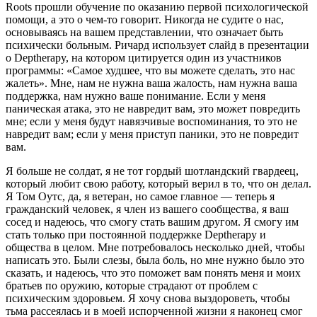
Roots прошли обучение по оказанию первой психологической
помощи, а это о чем-то говорит. Никогда не судите о нас,
основываясь на вашем представлении, что означает быть
психически больным. Ричард использует слайд в презентации
о Deptherapy, на котором цитируется один из участников
программы: «Самое худшее, что вы можете сделать, это нас
жалеть». Мне, нам не нужна ваша жалость, нам нужна ваша
поддержка, нам нужно ваше понимание. Если у меня
паническая атака, это не навредит вам, это может повредить
мне; если у меня будут навязчивые воспоминания, то это не
навредит вам; если у меня приступ паники, это не повредит
вам.
Я больше не солдат, я не тот гордый шотландский гвардеец,
который любит свою работу, который верил в то, что он делал.
Я Том Оутс, да, я ветеран, но самое главное — теперь я
гражданский человек, я член из вашего сообщества, я ваш
сосед и надеюсь, что смогу стать вашим другом. Я смогу им
стать только при постоянной поддержке Deptherapy и
общества в целом. Мне потребовалось несколько дней, чтобы
написать это. Были слезы, была боль, но мне нужно было это
сказать, и надеюсь, что это поможет вам понять меня и моих
братьев по оружию, которые страдают от проблем с
психическим здоровьем. Я хочу снова выздороветь, чтобы
тьма рассеялась и в моей испорченной жизни я наконец смог