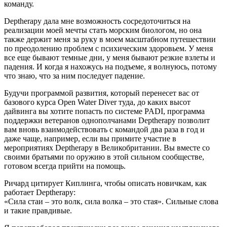
команду.
Deptherapy дала мне возможность сосредоточиться на
реализации моей мечты стать морским биологом, но она
также держит меня за руку в моем масштабном путешествии
по преодолению проблем с психическим здоровьем. У меня
все еще бывают темные дни, у меня бывают резкие взлеты и
падения. И когда я нахожусь на подъеме, я волнуюсь, потому
что знаю, что за ним последует падение.
Будучи программой развития, который перенесет вас от
базового курса Open Water Diver туда, до каких высот
дайвинга вы хотите попасть по системе PADI, программа
поддержки ветеранов однополчанами Deptherapy позволит
вам вновь взаимодействовать с командой два раза в год и
даже чаще, например, если вы примите участие в
мероприятиях Deptherapy в Великобритании. Вы вместе со
своими братьями по оружию в этой сильном сообществе,
готовом всегда прийти на помощь.
Ричард цитирует Киплинга, чтобы описать новичкам, как
работает Deptherapy:
«Сила стаи – это волк, сила волка – это стая». Сильные слова
и такие правдивые.