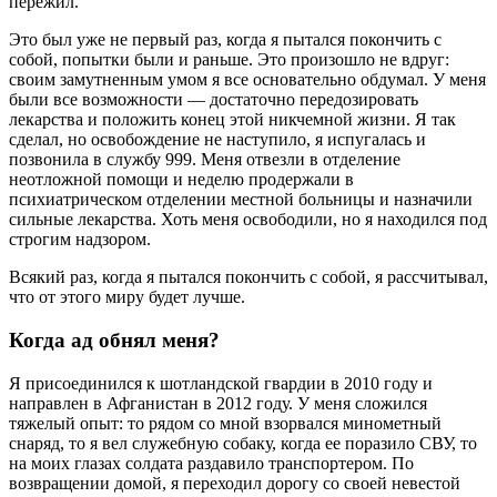
пережил.
Это был уже не первый раз, когда я пытался покончить с
собой, попытки были и раньше. Это произошло не вдруг:
своим замутненным умом я все основательно обдумал. У меня
были все возможности — достаточно передозировать
лекарства и положить конец этой никчемной жизни. Я так
сделал, но освобождение не наступило, я испугалась и
позвонила в службу 999. Меня отвезли в отделение
неотложной помощи и неделю продержали в
психиатрическом отделении местной больницы и назначили
сильные лекарства. Хоть меня освободили, но я находился под
строгим надзором.
Всякий раз, когда я пытался покончить с собой, я рассчитывал,
что от этого миру будет лучше.
Когда ад обнял меня?
Я присоединился к шотландской гвардии в 2010 году и
направлен в Афганистан в 2012 году. У меня сложился
тяжелый опыт: то рядом со мной взорвался минометный
снаряд, то я вел служебную собаку, когда ее поразило СВУ, то
на моих глазах солдата раздавило транспортером. По
возвращении домой, я переходил дорогу со своей невестой