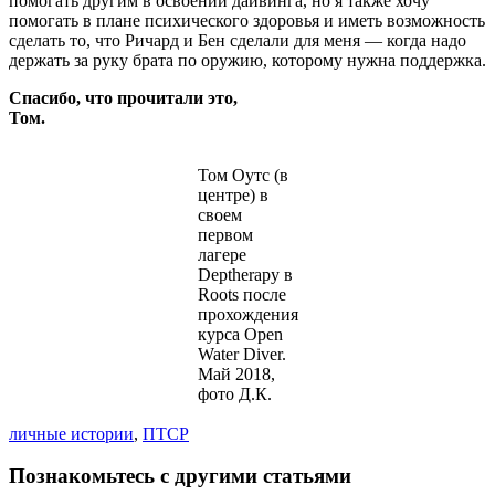
помогать другим в освоении дайвинга, но я также хочу
помогать в плане психического здоровья и иметь возможность
сделать то, что Ричард и Бен сделали для меня — когда надо
держать за руку брата по оружию, которому нужна поддержка.
Спасибо, что прочитали это,
Том.
Том Оутс (в
центре) в
своем
первом
лагере
Deptherapy в
Roots после
прохождения
курса Open
Water Diver.
Май 2018,
фото Д.К.
личные истории
,
ПТСР
Познакомьтесь с другими статьями