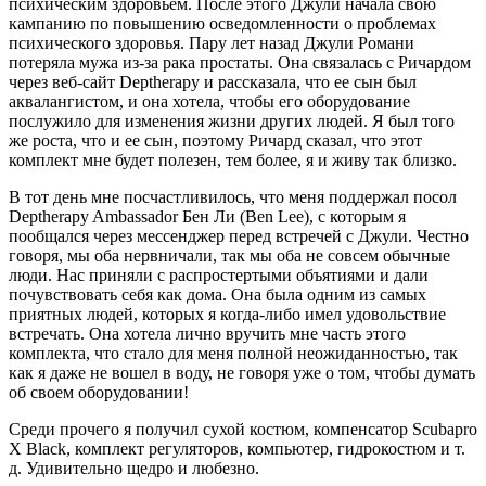
психическим здоровьем. После этого Джули начала свою
кампанию по повышению осведомленности о проблемах
психического здоровья. Пару лет назад Джули Романи
потеряла мужа из-за рака простаты. Она связалась с Ричардом
через веб-сайт Deptherapy и рассказала, что ее сын был
аквалангистом, и она хотела, чтобы его оборудование
послужило для изменения жизни других людей. Я был того
же роста, что и ее сын, поэтому Ричард сказал, что этот
комплект мне будет полезен, тем более, я и живу так близко.
В тот день мне посчастливилось, что меня поддержал посол
Deptherapy Ambassador Бен Ли (Ben Lee), с которым я
пообщался через мессенджер перед встречей с Джули. Честно
говоря, мы оба нервничали, так мы оба не совсем обычные
люди. Нас приняли с распростертыми объятиями и дали
почувствовать себя как дома. Она была одним из самых
приятных людей, которых я когда-либо имел удовольствие
встречать. Она хотела лично вручить мне часть этого
комплекта, что стало для меня полной неожиданностью, так
как я даже не вошел в воду, не говоря уже о том, чтобы думать
об своем оборудовании!
Среди прочего я получил сухой костюм, компенсатор Scubapro
X Black, комплект регуляторов, компьютер, гидрокостюм и т.
д. Удивительно щедро и любезно.