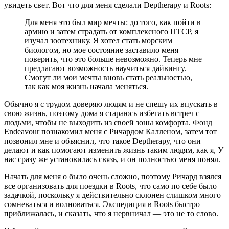
увидеть свет. Вот что для меня сделали Deptherapy и Roots:
Для меня это был мир мечты: до того, как пойти в
армию и затем страдать от комплексного ПТСР, я
изучал зоотехнику. Я хотел стать морским
биологом, но мое состояние заставило меня
поверить, что это больше невозможно. Теперь мне
предлагают возможность научиться дайвингу.
Смогут ли мои мечты вновь стать реальностью,
так как моя жизнь начала меняться.
Обычно я с трудом доверяю людям и не спешу их впускать в
свою жизнь, поэтому дома я стараюсь избегать встреч с
людьми, чтобы не выходить из своей зоны комфорта. Фонд
Endeavour познакомил меня с Ричардом Калленом, затем тот
позвонил мне и объяснил, что такое Deptherapy, что они
делают и как помогают изменить жизнь таким людям, как я, У
нас сразу же установилась связь, и он полностью меня понял.
Начать для меня о было очень сложно, поэтому Ричард взялся
все организовать для поездки в Roots, что само по себе было
задачкой, поскольку я действительно склонен слишком много
сомневаться и волноваться. Экспедиция в Roots быстро
приближалась, и сказать, что я нервничал — это не то слово.