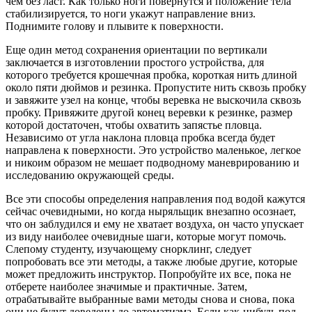
чем без ласт. Как только ноги повернутся и положение тела
стабилизируется, то ноги укажут направление вниз.
Поднимите голову и плывите к поверхности.
Еще один метод сохранения ориентации по вертикали
заключается в изготовлении простого устройства, для
которого требуется крошечная пробка, короткая нить длиной
около пяти дюймов и резинка. Пропустите нить сквозь пробку
и завяжите узел на конце, чтобы веревка не выскочила сквозь
пробку. Привяжите другой конец веревки к резинке, размер
которой достаточен, чтобы охватить запястье пловца.
Независимо от угла наклона пловца пробка всегда будет
направлена к поверхности. Это устройство маленькое, легкое
и никоим образом не мешает подводному маневрированию и
исследованию окружающей среды.
Все эти способы определения направления под водой кажутся
сейчас очевидными, но когда ныряльщик внезапно осознает,
что он заблудился и ему не хватает воздуха, он часто упускает
из виду наиболее очевидные шаги, которые могут помочь.
Слепому студенту, изучающему снорклинг, следует
попробовать все эти методы, а также любые другие, которые
может предложить инструктор. Попробуйте их все, пока не
отберете наиболее значимые и практичные. Затем,
отрабатывайте выбранные вами методы снова и снова, пока
они не будут доведены до автоматизма. Если как-нибудь под