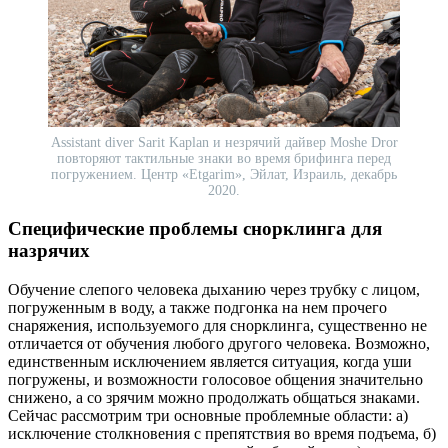
Assistant diver Sarit Kaplan и незрячий дайвер Moshe Dror
повторяют тактильные знаки во время брифинга перед
погружением. Центр «Etgarim», Эйлат, Израиль, декабрь
2020.
Специфические проблемы снорклинга для
назрячих
Обучение слепого человека дыханию через трубку с лицом,
погруженным в воду, а также подгонка на нем прочего
снаряжения, используемого для снорклинга, существенно не
отличается от обучения любого другого человека. Возможно,
единственным исключением является ситуация, когда уши
погружены, и возможности голосовое общения значительно
снижено, а со зрячим можно продолжать общаться знаками.
Сейчас рассмотрим три основные проблемные области: а)
исключение столкновения с препятствия во время подъема, б)