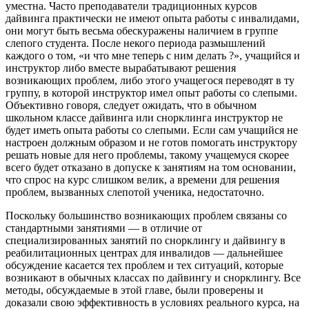
уместна. Часто преподаватели традиционных курсов
дайвинга практически не имеют опыта работы с инвалидами,
они могут быть весьма обескуражены наличием в группе
слепого студента. После некого периода размышлений
каждого о том, «и что мне теперь с ним делать ?», учащийся и
инструктор либо вместе вырабатывают решения
возникающих проблем, либо этого учащегося переводят в ту
группу, в которой инструктор имел опыт работы со слепыми.
Объективно говоря, следует ожидать, что в обычном
школьном классе дайвинга или снорклинга инструктор не
будет иметь опыта работы со слепыми. Если сам учащийся не
настроен должным образом и не готов помогать инструктору
решать новые для него проблемы, такому учащемуся скорее
всего будет отказано в допуске к занятиям на том основании,
что спрос на курс слишком велик, а времени для решения
проблем, вызванных слепотой ученика, недостаточно.
Поскольку большинство возникающих проблем связаны со
стандартными занятиями — в отличие от
специализированных занятий по снорклингу и дайвингу в
реабилитационных центрах для инвалидов — дальнейшее
обсуждение касается тех проблем и тех ситуаций, которые
возникают в обычных классах по дайвингу и снорклингу. Все
методы, обсуждаемые в этой главе, были проверены и
доказали свою эффективность в условиях реального курса, на