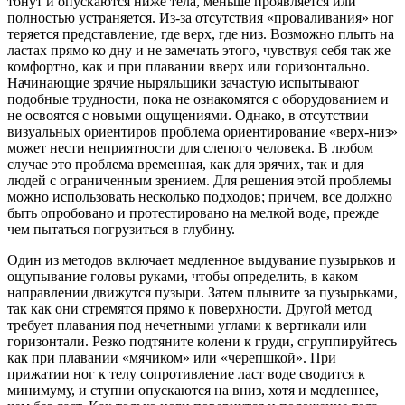
тонут и опускаются ниже тела, меньше проявляется или
полностью устраняется. Из-за отсутствия «проваливания» ног
теряется представление, где верх, где низ. Возможно плыть на
ластах прямо ко дну и не замечать этого, чувствуя себя так же
комфортно, как и при плавании вверх или горизонтально.
Начинающие зрячие ныряльщики зачастую испытывают
подобные трудности, пока не ознакомятся с оборудованием и
не освоятся с новыми ощущениями. Однако, в отсутствии
визуальных ориентиров проблема ориентирование «верх-низ»
может нести неприятности для слепого человека. В любом
случае это проблема временная, как для зрячих, так и для
людей с ограниченным зрением. Для решения этой проблемы
можно использовать несколько подходов; причем, все должно
быть опробовано и протестировано на мелкой воде, прежде
чем пытаться погрузиться в глубину.
Один из методов включает медленное выдувание пузырьков и
ощупывание головы руками, чтобы определить, в каком
направлении движутся пузыри. Затем плывите за пузырьками,
так как они стремятся прямо к поверхности. Другой метод
требует плавания под нечетными углами к вертикали или
горизонтали. Резко подтяните колени к груди, сгруппируйтесь
как при плавании «мячиком» или «черепшкой». При
прижатии ног к телу сопротивление ласт воде сводится к
минимуму, и ступни опускаются на вниз, хотя и медленнее,