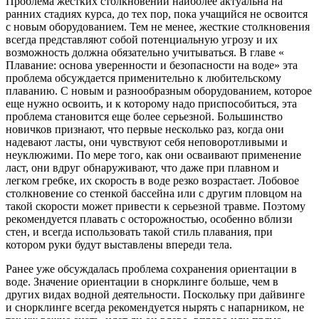
Проблема жестких столкновений наиболее актуальна на
ранних стадиях курса, до тех пор, пока учащийся не освоится
с новым оборудованием. Тем не менее, жесткие столкновения
всегда представляют собой потенциальную угрозу и их
возможность должна обязательно учитываться. В главе «
Плавание: основа уверенности и безопасности на воде» эта
проблема обсуждается применительно к любительскому
плаванию. С новым и разнообразным оборудованием, которое
еще нужно освоить, и к которому надо приспособиться, эта
проблема становится еще более серьезной. Большинство
новичков признают, что первые несколько раз, когда они
надевают ласты, они чувствуют себя неповоротливыми и
неуклюжими. По мере того, как они осваивают применение
ласт, они вдруг обнаруживают, что даже при плавном и
легком гребке, их скорость в воде резко возрастает. Лобовое
столкновение со стенкой бассейна или с другим пловцом на
такой скорости может привести к серьезной травме. Поэтому
рекомендуется плавать с осторожностью, особенно вблизи
стен, и всегда использовать такой стиль плавания, при
котором руки будут выставлены впереди тела.
Ранее уже обсуждалась проблема сохранения ориентации в
воде. Значение ориентации в снорклинге больше, чем в
других видах водной деятельности. Поскольку при дайвинге
и снорклинге всегда рекомендуется нырять с напарником, не