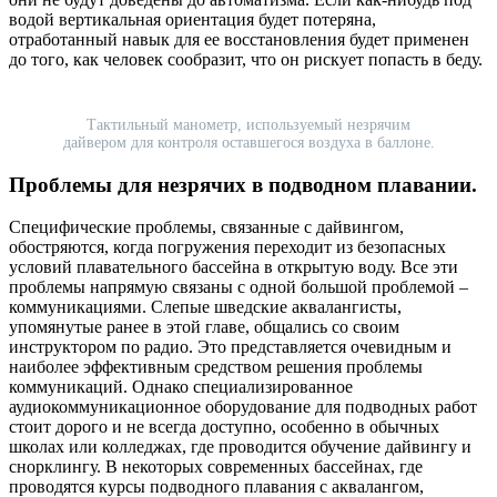
водой вертикальная ориентация будет потеряна,
отработанный навык для ее восстановления будет применен
до того, как человек сообразит, что он рискует попасть в беду.
Тактильный манометр, используемый незрячим
дайвером для контроля оставшегося воздуха в баллоне.
Проблемы для незрячих
в подводном плавании.
Специфические проблемы, связанные с дайвингом,
обостряются, когда погружения переходит из безопасных
условий плавательного бассейна в открытую воду. Все эти
проблемы напрямую связаны с одной большой проблемой –
коммуникациями. Слепые шведские аквалангисты,
упомянутые ранее в этой главе, общались со своим
инструктором по радио. Это представляется очевидным и
наиболее эффективным средством решения проблемы
коммуникаций. Однако специализированное
аудиокоммуникационное оборудование для подводных работ
стоит дорого и не всегда доступно, особенно в обычных
школах или колледжах, где проводится обучение дайвингу и
снорклингу. В некоторых современных бассейнах, где
проводятся курсы подводного плавания с аквалангом,