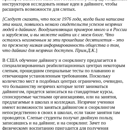
инструкторов исследовать новые идеи в дайвинге, чтобы
расширить возможности для слепых.
[Следует сказать, что после 1976 года, когда была написана
эта книга, появилось немало свидетельств успехов незрячих
людей в дайвинге. Воодушевляющих примеров много и в России
и зарубежом, и вы можете найти их с моем блоге. Что
осталось неизменным за эти прошедшие десятилетия – это
по прежнему низкая информированность общества о том,
что дайвинг для незрячих доступен. Прим.Д.К.
]
В США обучение дайвингу и снорклингу предлагается в
специализированных реабилитационных центрах некоторым
слепым, прошедшим специальные тесты по плаванию и
отвечающим установленным требованиям. Поскольку
количество мест в подобных центрах ограничено, очевидно,
что большинству незрячих которые хотят заниматься
дайвингом, придется записаться на стандартные курсы,
спонсируемые частными организациями, или на занятия,
предлагаемые в школах и колледжах. Незрячие ученики
имеют возможности заняться дайвингом и снорклингом
непосредственно в своих в школах, если такие занятия там
проводятся. Слепые студенты получат двойную пользу,
записавшись и на дайвинг, и на снорклинг. Зачет по
физическому воспитанию пригодится для получения