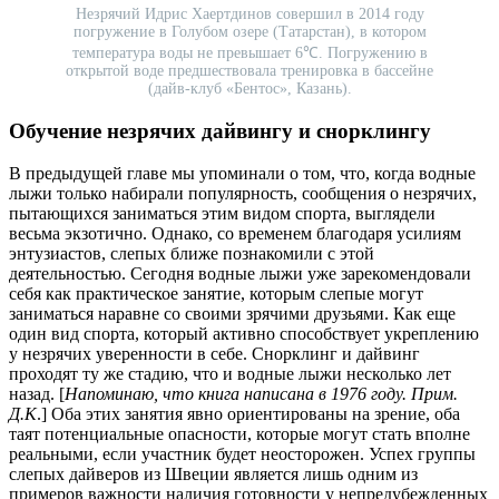
Незрячий Идрис Хаертдинов совершил в 2014 году
погружение в Голубом озере (Татарстан), в котором
температура воды не превышает 6℃. Погружению в
открытой воде предшествовала тренировка в бассейне
(дайв-клуб «Бентос», Казань).
Обучение незрячих дайвингу и снорклингу
В предыдущей главе мы упоминали о том, что, когда водные
лыжи только набирали популярность, сообщения о незрячих,
пытающихся заниматься этим видом спорта, выглядели
весьма экзотично. Однако, со временем благодаря усилиям
энтузиастов, слепых ближе познакомили с этой
деятельностью. Сегодня водные лыжи уже зарекомендовали
себя как практическое занятие, которым слепые могут
заниматься наравне со своими зрячими друзьями. Как еще
один вид спорта, который активно способствует укреплению
у незрячих уверенности в себе. Снорклинг и дайвинг
проходят ту же стадию, что и водные лыжи несколько лет
назад. [
Напоминаю, что книга написана в 1976 году. Прим.
Д.К
.] Оба этих занятия явно ориентированы на зрение, оба
таят потенциальные опасности, которые могут стать вполне
реальными, если участник будет неосторожен. Успех группы
слепых дайверов из Швеции является лишь одним из
примеров важности наличия готовности у непредубежденных