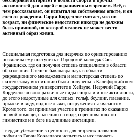
бесспорный авторитет в области спорта и прочих
активностей для людей с ограниченным зрением. Всё, о
чем рассказывает, он испытал на собственном опыте, и он
слеп от рождения. Гарри Корделлос считает, что ни
возраст, ни физические недостатки никогда не должны
быть причиной, по которой человек не может вести
активный образ жизни.
Специальная подготовка для незрячих по ориентированию
позволила ему поступить в Городской колледж Сан-
Франциско, где он получил степень специалиста в области
образования. Степень бакалавра наук в области
рекреационного менеджмента и магистерская степень по
физическому воспитанию были получены в Калифорнийском
государственном университете в Хейвуде. Незрячий Гарри
Корделлос освоил различные виды спорта и иные активности,
до этого недоступные для слепых: гольф, боулинг, плавание,
прыжки в воду, водные лыжи, погружения с аквалангом.
Кроме того, он принимал участие в тренингах по оказанию
первой помощи, спасению на воде, соревнованиях по
гимнастике и в беге на длинные дистанции.
Твердое убеждение в ценности для незрячих плавания
побудило Гарри Корделлоса испытать и исследовать