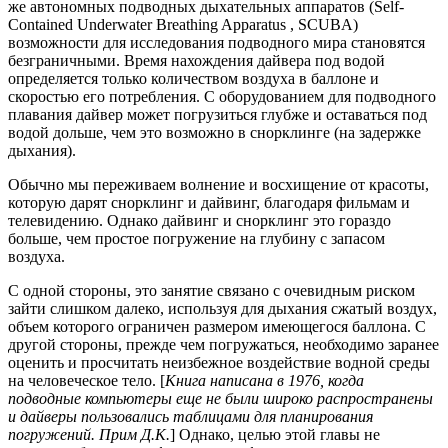
же автономных подводных дыхательных аппаратов (Self-
Contained Underwater Breathing Apparatus , SCUBA)
возможности для исследования подводного мира становятся
безграничными. Время нахождения дайвера под водой
определяется только количеством воздуха в баллоне и
скоростью его потребления. С оборудованием для подводного
плавания дайвер может погрузиться глубже и оставаться под
водой дольше, чем это возможно в снорклинге (на задержке
дыхания).
Обычно мы переживаем волнение и восхищение от красоты,
которую дарят снорклинг и дайвинг, благодаря фильмам и
телевидению. Однако дайвинг и снорклинг это гораздо
больше, чем простое погружение на глубину с запасом
воздуха.
С одной стороны, это занятие связано с очевидным риском
зайти слишком далеко, используя для дыхания сжатый воздух,
объем которого ограничен размером имеющегося баллона. С
другой стороны, прежде чем погружаться, необходимо заранее
оценить и просчитать неизбежное воздействие водной среды
на человеческое тело. [
Книга написана в 1976, когда
подводные компьютеры еще не были широко распространены
и дайверы пользовались таблицами для планирования
погружений. Прим Д.К.
] Однако, целью этой главы не