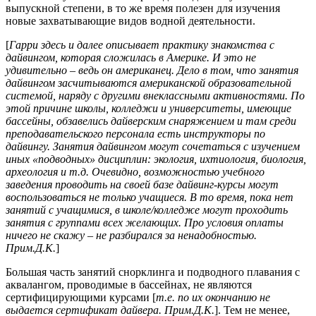
выпускной степени, в то же время полезен для изучения
новые захватывающие видов водной деятельности.
[
Гарри здесь и далее описывает практику знакомства с
дайвингом, которая сложилась в Америке. И это не
удивительно – ведь он американец. Дело в том, что занятия
дайвингом засчитываются американской образовательной
системой, наряду с другими внеклассными активностями. По
этой причине школы, колледжи и университеты, имеющие
бассейны, обзавелись дайверским снаряжением и там среди
преподавательского персонала есть инструкторы по
дайвингу. Занятия дайвингом могут сочетаться с изучением
иных «подводных» дисциплин: экология, ихтиология, биология,
археология и т.д. Очевидно, возможностью учебного
заведения проводить на своей базе дайвинг-курсы могут
воспользоваться не только учащиеся. В то время, пока нет
занятий с учащимися, в школе/колледже могут проходить
занятия с группами всех желающих. Про условия оплаты
ничего не скажу – не разбирался за ненадобностью.
Прим.Д.К.
]
Большая часть занятий снорклинга и подводного плавания с
аквалангом, проводимые в бассейнах, не являются
сертифицирующими курсами [
т.е. по их окончанию не
выдается сертификат дайвера. Прим.Д.К.
]. Тем не менее,