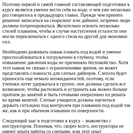
Поэтому первой и самой главной составляющей подготовки к
курсу является умение вести себя на воде, о чем уже несколько
раз говорилось в предыдущих главах. Прежде чем принять
решение записаться на снорклинг или дайвинг, незрячие люди
должны потренироваться. Желательно освоить несколько
стилей плавания, чтобы в случае наступления усталости они
могли переключаться с одного стиля на другой для экономии
сил.
Необходимо развивать навык плавать под водой и умение
приспосабливаться к погружению в глубину, чтобы
повышение давления воды не причиняло беспокойство. Хотя
этот навык не связан с ограничениями зрения, он может
представлять сложность для слепых дайверов. Слепота будет
приносить еще немало неожиданностей, поэтому, если
ученики хотят удержаться в группе, они должны сделать все
возможное, чтобы распознать и устранить как можно больше
проблем до занятий и быть готовыми оперативно их решать
во время занятий. Слепые учащиеся должны научиться
держать ситуацию под контролем при плавании под водой так
же, как и при обычном плавании по поверхности.
Следующий шаг в подготовке к курсу – знакомство с
инструктором. Понимая, что, скорее всего, инструкторы не
имеют опыта работы со слепыми, или этот опыт