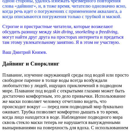
одной стороны, удалось избежать чрезмерного повторения
слова «дайвинг», и, в тоже время, читателю однозначно ясно,
когда речь идет о погружениях с применением акваланга, а
когда описываются погружения только с трубкой и маской.
Строгие и пристрастные читатели, которые возжелают
обсудить разницу между
skin diving, snorkeling и freediving
,
могут найти друг друга на просторах интернета и предаться
там этому увлекательному занятию. Я в этом не участвую.
Ваш Дмитрий Князев.
Дайвинг и Снорклинг
Плавание, изучение окружающей среды под водой или просто
свободное парение в толще воды всегда возбуждали
любопытство у людей, ищущих приключений в подводном
мире. Плавание под водой с открытыми глазами может быть
достаточно комфортным, это дело привычки. Использование
же маски позволяет человеку отчетливо видеть, что
происходит вокруг — перед ним подводный мир буквально
оживает. Трубка позволяет комфортно дышать в то время,
когда лицо находится в воде. Наблюдение подводного мира
сквозь стекло маски теперь не нарушается вынужденными
выныриваниями на поверхность для вдоха. С использованием