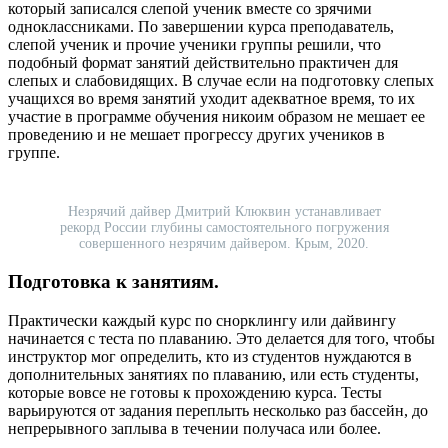
который записался слепой ученик вместе со зрячими
одноклассниками. По завершении курса преподаватель,
слепой ученик и прочие ученики группы решили, что
подобный формат занятий действительно практичен для
слепых и слабовидящих. В случае если на подготовку слепых
учащихся во время занятий уходит адекватное время, то их
участие в программе обучения никоим образом не мешает ее
проведению и не мешает прогрессу других учеников в
группе.
Незрячий дайвер Дмитрий Клюквин устанавливает
рекорд России глубины самостоятельного погружения
совершенного незрячим дайвером. Крым, 2020.
Подготовка к занятиям
.
Практически каждый курс по снорклингу или дайвингу
начинается с теста по плаванию. Это делается для того, чтобы
инструктор мог определить, кто из студентов нуждаются в
дополнительных занятиях по плаванию, или есть студенты,
которые вовсе не готовы к прохождению курса. Тесты
варьируются от задания переплыть несколько раз бассейн, до
непрерывного заплыва в течении получаса или более.