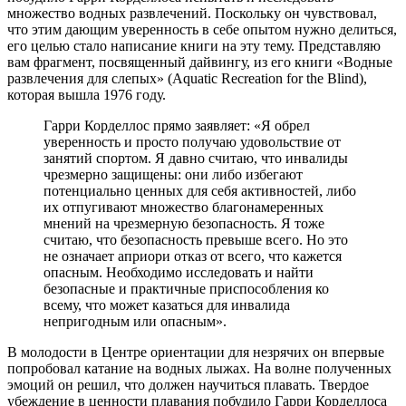
множество водных развлечений. Поскольку он чувствовал,
что этим дающим уверенность в себе опытом нужно делиться,
его целью стало написание книги на эту тему. Представляю
вам фрагмент, посвященный дайвингу, из его книги «Водные
развлечения для слепых» (Aquatic Recreation for the Blind),
которая вышла 1976 году.
Гарри Корделлос прямо заявляет: «Я обрел
уверенность и просто получаю удовольствие от
занятий спортом. Я давно считаю, что инвалиды
чрезмерно защищены: они либо избегают
потенциально ценных для себя активностей, либо
их отпугивают множество благонамеренных
мнений на чрезмерную безопасность. Я тоже
считаю, что безопасность превыше всего. Но это
не означает априори отказ от всего, что кажется
опасным. Необходимо исследовать и найти
безопасные и практичные приспособления ко
всему, что может казаться для инвалида
непригодным или опасным».
В молодости в Центре ориентации для незрячих он впервые
попробовал катание на водных лыжах. На волне полученных
эмоций он решил, что должен научиться плавать. Твердое
убеждение в ценности плавания побудило Гарри Корделлоса