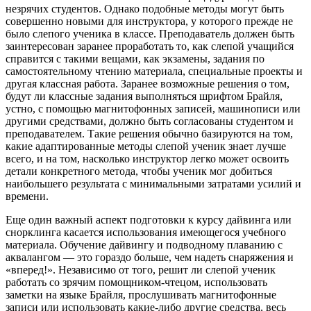
незрячих студентов. Однако подобные методы могут быть
совершенно новыми для инструктора, у которого прежде не
было слепого ученика в классе. Преподаватель должен быть
заинтересован заранее проработать то, как слепой учащийся
справится с такими вещами, как экзамены, задания по
самостоятельному чтению материала, специальные проекты и
другая классная работа. Заранее возможные решения о том,
будут ли классные задания выполняться шрифтом Брайля,
устно, с помощью магнитофонных записей, машинописи или
другими средствами, должно быть согласованы студентом и
преподавателем. Такие решения обычно базируются на том,
какие адаптированные методы слепой ученик знает лучше
всего, и на том, насколько инструктор легко может освоить
детали конкретного метода, чтобы ученик мог добиться
наибольшего результата с минимальными затратами усилий и
времени.
Еще один важный аспект подготовки к курсу дайвинга или
снорклинга касается использования имеющегося учебного
материала. Обучение дайвингу и подводному плаванию с
аквалангом — это гораздо больше, чем надеть снаряжения и
«вперед!». Независимо от того, решит ли слепой ученик
работать со зрячим помощником-чтецом, использовать
заметки на языке Брайля, прослушивать магнитофонные
записи или использовать какие-либо другие средства, весь