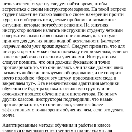
незначителен, студенту следует найти время, чтобы
встретиться с своим инструктором заранее. На такой встрече
студент может не только заявить о своем намерении пройти
курс, но и обсудить ожидаемые проблемы и возможные
ситуации, которые потребуют решения. На занятиях
инструктор должен излагать инструкции студенту четкими
содержательными словесными описаниями, как это уже
принято для других видов водной деятельности [
которые
незрячие люди уже практикуют
]. Следует признать, что для
инструктора это может быть поначалу непривычным, если он
ранее не работал со слепыми учениками. Инструкторам
следует помнить, что они должны буквально и точно
проговаривать то, что они делают. Они также должны явно
называть любое используемое оборудование, а не говорить
нечто подобное «берем эту штуку, присоединяем сюда и
закрепляем тут». Эта незначительная адаптация методики
обучения не будет раздражать остальную группу и не
осложняет процесс обучение для инструктора. По опыту
других классов, инструкторы подтвердили, что навык
проговаривать то, что они делают, является более
эффективным с точки зрения обучения, чем, если это делать
молча.
Адаптированные методы обучения и работы в классе
являются обычными естественными процедурами для