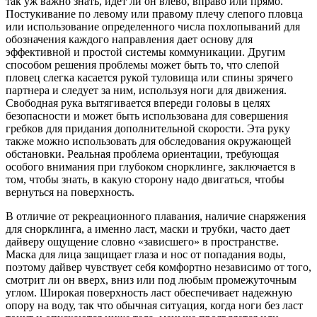
так уж важно знать, идет ли он влево, вправо или прямо.
Постукивание по левому или правому плечу слепого пловца
или использование определенного числа похлопываний для
обозначения каждого направления дает основу для
эффективной и простой системы коммуникации. Другим
способом решения проблемы может быть то, что слепой
пловец слегка касается рукой туловища или спины зрячего
партнера и следует за ним, используя ноги для движения.
Свободная рука вытягивается впереди головы в целях
безопасности и может быть использована для совершения
гребков для придания дополнительной скорости. Эта руку
также можно использовать для обследования окружающей
обстановки. Реальная проблема ориентации, требующая
особого внимания при глубоком снорклинге, заключается в
том, чтобы знать, в какую сторону надо двигаться, чтобы
вернуться на поверхность.
В отличие от рекреационного плавания, наличие снаряжения
для снорклинга, а именно ласт, маски и трубки, часто дает
дайверу ощущение словно «зависшего» в пространстве.
Маска для лица защищает глаза и нос от попадания воды,
поэтому дайвер чувствует себя комфортно независимо от того,
смотрит ли он вверх, вниз или под любым промежуточным
углом. Широкая поверхность ласт обеспечивает надежную
опору на воду, так что обычная ситуация, когда ноги без ласт