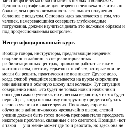
занятий физического воспитания в школах и колледжах.
Ценность сертификации для незрячего человека значительно
больше, чем просто возможность легального получения
баллонов с воздухом. Основная идея заключается в том, что
человек, намеревающийся совершать глубоководные
погружения, должен научиться делать это должным образом и
под профессиональным контролем.
Несертифицированный курс.
Вообще говоря, инструкторы, предлагающие незрячим
снорклинг и дайвинг в специализированных
реабилитационных центрах, привыкли работать с таким
контингентом, поэтому серьезных проблем, которые они не
могли бы решить, практически не возникает. Другое дело,
когда слепой учащийся записывается на курсы снорклинга
или дайвинга в обычную школу или колледж. Тут ситуация
совершенно иная. Это будет не только новый необычный
опыт для самого ученика, но и, весьма вероятно, что это будет
первый раз, когда школьному инструктору придется обучать
слепого ученика в классе зрячих. Поскольку спрос на
обучение в дайвинг-классах чрезвычайно высок, слепой
ученик должен быть готов помочь преподавателю преодолеть
некоторые проблемы, связанные с его слепотой. Позиция «вот
я такой — учи меня» может где-то и работать, но здесь она не