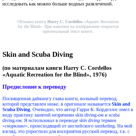
исследовать как можно больше водных развлечений.
Обложка книги
Harry C. Cordellos
«Aquatic Recreation
for the Blind». При нажатии на изображение откроется
оригинальный текст книги.
Skin and Scuba Diving
(по материалам книги Harry C. Cordellos
«Aquatic Recreation for the Blind», 1976)
Предисловие к переводу
Посвященная дайвингу глава книги, вольный перевод,
которой представлен ниже, в оригинале называется
Skin and
Scuba Diving
. Очевидно, что автор Гарри К. Корделлос
имел в
виду практику занятий незрячими skin diving-ом и scuba
diving-ом. Я использовал в переводе
skin diving
термин
«
снорклинг
«, происходящий от английского snorkeling. На мой
взгляд, это упростило для восприятия русский перевод, т.к. с