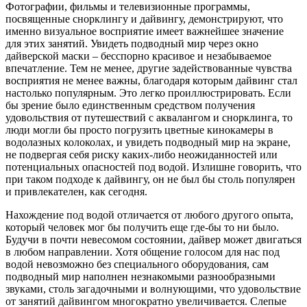
Фотографии, фильмы и телевизионные программы,
посвященные снорклингу и дайвингу, демонстрируют, что
именно визуальное восприятие имеет важнейшее значение
для этих занятий. Увидеть подводный мир через окно
дайверской маски – бесспорно красивое и незабываемое
впечатление. Тем не менее, другие задействованные чувства
восприятия не менее важны, благодаря которым дайвинг стал
настолько популярным. Это легко проиллюстрировать. Если
бы зрение было единственным средством получения
удовольствия от путешествий с аквалангом и снорклинга, то
люди могли бы просто погрузить цветные кинокамеры в
водолазных колоколах, и увидеть подводный мир на экране,
не подвергая себя риску каких-либо неожиданностей или
потенциальных опасностей под водой. Излишне говорить, что
при таком подходе к дайвингу, он не был бы столь популярен
и привлекателен, как сегодня.
Нахождение под водой отличается от любого другого опыта,
который человек мог бы получить еще где-бы то ни было.
Будучи в почти невесомом состоянии, дайвер может двигаться
в любом направлении. Хотя общение голосом для нас под
водой невозможно без специального оборудования, сам
подводный мир наполнен незнакомыми разнообразными
звуками, столь загадочными и волнующими, что удовольствие
от занятий дайвингом многократно увеличивается. Слепые