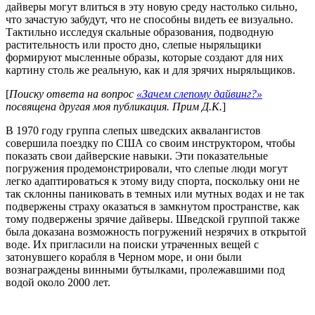
дайверы могут влиться в эту новую среду настолько сильно,
что зачастую забудут, что не способны видеть ее визуально.
Тактильно исследуя скальные образования, подводную
растительность или просто дно, слепые ныряльщики
формируют мысленные образы, которые создают для них
картину столь же реальную, как и для зрячих ныряльщиков.
[
Поиску ответа на вопрос
«Зачем слепому дайвинг?»
посвящена другая моя публикация. Прим Д.К.
]
В 1970 году группа слепых шведских аквалангистов
совершила поездку по США со своим инструктором, чтобы
показать свои дайверские навыки. Эти показательные
погружения продемонстрировали, что слепые люди могут
легко адаптироваться к этому виду спорта, поскольку они не
так склонны паниковать в темных или мутных водах и не так
подвержены страху оказаться в замкнутом пространстве, как
тому подвержены зрячие дайверы. Шведской группой также
была доказана возможность погружений незрячих в открытой
воде. Их пригласили на поиски утраченных вещей с
затонувшего корабля в Черном море, и они были
вознаграждены винными бутылками, пролежавшими под
водой около 2000 лет.