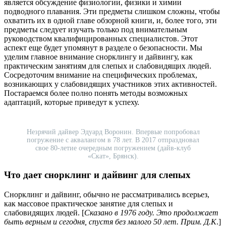
является обсуждение физиологии, физики и химии
подводного плавания. Эти предметы слишком сложны, чтобы
охватить их в одной главе обзорной книги, и, более того, эти
предметы следует изучать только под внимательным
руководством квалифицированных специалистов. Этот
аспект еще будет упомянут в разделе о безопасности. Мы
уделим главное внимание снорклингу и дайвингу, как
практическим занятиям для слепых и слабовидящих людей.
Сосредоточим внимание на специфических проблемах,
возникающих у слабовидящих участников этих активностей.
Постараемся более полно понять методы возможных
адаптаций, которые приведут к успеху.
Незрячий дайвер Эдуард Воронин. Впервые попробовал
погружение с аквалангом в 78 лет. В 2017 отпраздновал
свое 80-летие очередным погружением (дайв-клуб
«Скат», Брянск).
Что дает снорклинг и дайвинг для слепых
Снорклинг и дайвинг, обычно не рассматривались всерьез,
как массовое практическое занятие для слепых и
слабовидящих людей. [
Cказано в 1976 году. Это продолжает
быть верным и сегодня, спустя без малого 50 лет. Прим. Д.К
.]